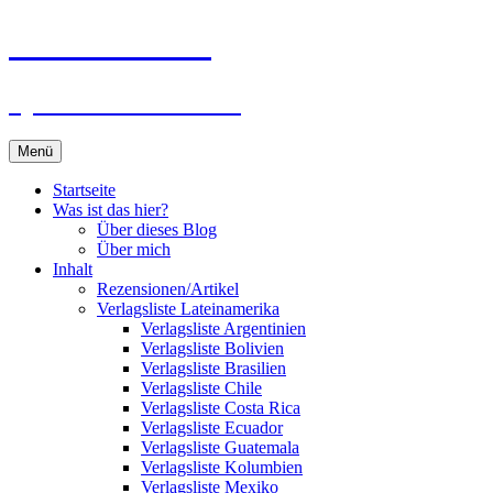
Zum
Du bist dran!
Inhalt
springen
Spiele aus aller Welt
Menü
Startseite
Was ist das hier?
Über dieses Blog
Über mich
Inhalt
Rezensionen/Artikel
Verlagsliste Lateinamerika
Verlagsliste Argentinien
Verlagsliste Bolivien
Verlagsliste Brasilien
Verlagsliste Chile
Verlagsliste Costa Rica
Verlagsliste Ecuador
Verlagsliste Guatemala
Verlagsliste Kolumbien
Verlagsliste Mexiko