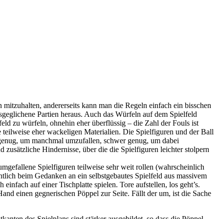
n mitzuhalten, andererseits kann man die Regeln einfach ein bisschen
usgeglichene Partien heraus. Auch das Würfeln auf dem Spielfeld
eld zu würfeln, ohnehin eher überflüssig – die Zahl der Fouls ist
 teilweise eher wackeligen Materialien. Die Spielfiguren und der Ball
ig genug, um manchmal umzufallen, schwer genug, um dabei
 zusätzliche Hindernisse, über die die Spielfiguren leichter stolpern
s umgefallene Spielfiguren teilweise sehr weit rollen (wahrscheinlich
gentlich beim Gedanken an ein selbstgebautes Spielfeld aus massivem
 einfach auf einer Tischplatte spielen. Tore aufstellen, los geht’s.
and einen gegnerischen Pöppel zur Seite. Fällt der um, ist die Sache
tkanten des Spielplans sind stärker ausgebildet, so dass die Pöppel