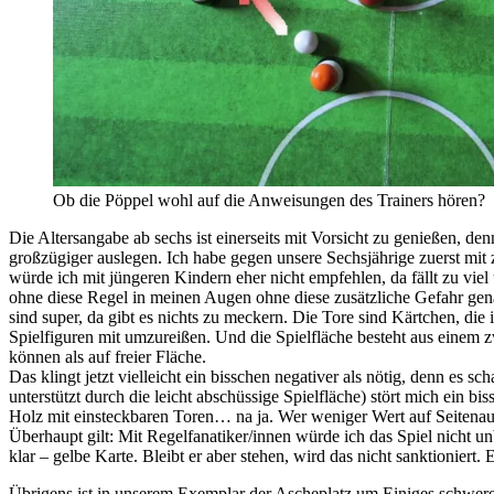
Ob die Pöppel wohl auf die Anweisungen des Trainers hören?
Die Altersangabe ab sechs ist einerseits mit Vorsicht zu genießen, de
großzügiger auslegen. Ich habe gegen unsere Sechsjährige zuerst mit 
würde ich mit jüngeren Kindern eher nicht empfehlen, da fällt zu viel 
ohne diese Regel in meinen Augen ohne diese zusätzliche Gefahr ge
sind super, da gibt es nichts zu meckern. Die Tore sind Kärtchen, d
Spielfiguren mit umzureißen. Und die Spielfläche besteht aus einem zwe
können als auf freier Fläche.
Das klingt jetzt vielleicht ein bisschen negativer als nötig, denn es s
unterstützt durch die leicht abschüssige Spielfläche) stört mich ein 
Holz mit einsteckbaren Toren… na ja. Wer weniger Wert auf Seitenaus
Überhaupt gilt: Mit Regelfanatiker/innen würde ich das Spiel nicht un
klar – gelbe Karte. Bleibt er aber stehen, wird das nicht sanktioniert
Übrigens ist in unserem Exemplar der Ascheplatz um Einiges schwerer z