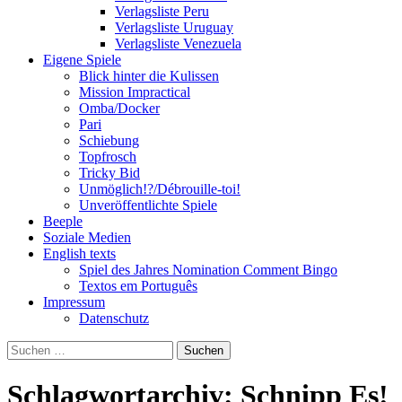
Verlagsliste Peru
Verlagsliste Uruguay
Verlagsliste Venezuela
Eigene Spiele
Blick hinter die Kulissen
Mission Impractical
Omba/Docker
Pari
Schiebung
Topfrosch
Tricky Bid
Unmöglich!?/Débrouille-toi!
Unveröffentlichte Spiele
Beeple
Soziale Medien
English texts
Spiel des Jahres Nomination Comment Bingo
Textos em Português
Impressum
Datenschutz
Suchen
nach:
Schlagwortarchiv: Schnipp Es!