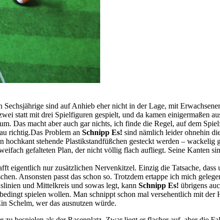
nn Sechsjährige sind auf Anhieb eher nicht in der Lage, mit Erwachsene
zwei statt mit drei Spielfiguren gespielt, und da kamen einigermaßen a
um. Das macht aber auch gar nichts, ich finde die Regel, auf dem Spielf
nau richtig.Das Problem an
Schnipp Es!
sind nämlich leider ohnehin die
ie in hochkant stehende Plastikstandfüßchen gesteckt werden – wackel
ifach gefalteten Plan, der nicht völlig flach aufliegt. Seine Kanten sind
chafft eigentlich nur zusätzlichen Nervenkitzel. Einzig die Tatsache, das
bisschen. Ansonsten passt das schon so. Trotzdem ertappe ich mich gele
linien und Mittelkreis und sowas legt, kann
Schnipp Es!
übrigens auch
bedingt spielen wollen. Man schnippt schon mal versehentlich mit der H
. Ein Schelm, wer das ausnutzen würde.
u bespielen als der Rasenplatz. Zwar liegt er flacher auf, aber die Fal