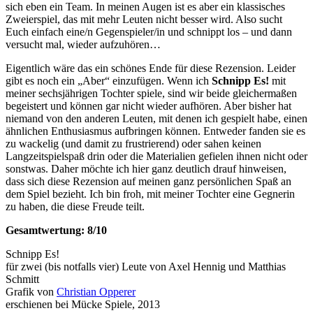
sich eben ein Team. In meinen Augen ist es aber ein klassisches
Zweierspiel, das mit mehr Leuten nicht besser wird. Also sucht
Euch einfach eine/n Gegenspieler/in und schnippt los – und dann
versucht mal, wieder aufzuhören…
Eigentlich wäre das ein schönes Ende für diese Rezension. Leider
gibt es noch ein „Aber“ einzufügen. Wenn ich
Schnipp Es!
mit
meiner sechsjährigen Tochter spiele, sind wir beide gleichermaßen
begeistert und können gar nicht wieder aufhören. Aber bisher hat
niemand von den anderen Leuten, mit denen ich gespielt habe, einen
ähnlichen Enthusiasmus aufbringen können. Entweder fanden sie es
zu wackelig (und damit zu frustrierend) oder sahen keinen
Langzeitspielspaß drin oder die Materialien gefielen ihnen nicht oder
sonstwas. Daher möchte ich hier ganz deutlich drauf hinweisen,
dass sich diese Rezension auf meinen ganz persönlichen Spaß an
dem Spiel bezieht. Ich bin froh, mit meiner Tochter eine Gegnerin
zu haben, die diese Freude teilt.
Gesamtwertung: 8/10
Schnipp Es!
für zwei (bis notfalls vier) Leute von Axel Hennig und Matthias
Schmitt
Grafik von
Christian Opperer
erschienen bei Mücke Spiele, 2013