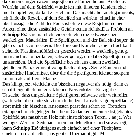
da kamen einigermaßen ausgeglichene Partien heraus. Auch das
Würfeln auf dem Spielfeld würde ich mit jüngeren Kindern eher
nicht empfehlen, da fällt zu viel um. Das macht aber auch gar nichts,
ich finde die Regel, auf dem Spielfeld zu würfeln, ohnehin eher
überflüssig – die Zahl der Fouls ist ohne diese Regel in meinen
Augen ohne diese zusätzliche Gefahr genau richtig.Das Problem an
Schnipp Es!
sind nämlich leider ohnehin die teilweise eher
wackeligen Materialien. Die Spielfiguren und der Ball sind super, da
gibt es nichts zu meckern. Die Tore sind Kärtchen, die in hochkant
stehende Plastikstandfüßchen gesteckt werden – wackelig genug,
um manchmal umzufallen, schwer genug, um dabei Spielfiguren mit
umzureißen. Und die Spielfläche besteht aus einem zweifach
gefalteten Plan, der nicht völlig flach aufliegt. Seine Kanten sind
zusätzliche Hindernisse, über die die Spielfiguren leichter stolpern
können als auf freier Fläche.
Das klingt jetzt vielleicht ein bisschen negativer als nötig, denn es
schafft eigentlich nur zusätzlichen Nervenkitzel. Einzig die
Tatsache, dass umgefallene Spielfiguren teilweise sehr weit rollen
(wahrscheinlich unterstützt durch die leicht abschüssige Spielfläche)
stört mich ein bisschen. Ansonsten passt das schon so. Trotzdem
ertappe ich mich gelegentlich beim Gedanken an ein selbstgebautes
Spielfeld aus massivem Holz mit einsteckbaren Toren… na ja. Wer
weniger Wert auf Seitenauslinien und Mittelkreis und sowas legt,
kann
Schnipp Es!
übrigens auch einfach auf einer Tischplatte
spielen. Tore aufstellen, los geht’s. Überhaupt gilt: Mit