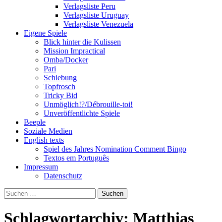
Verlagsliste Peru
Verlagsliste Uruguay
Verlagsliste Venezuela
Eigene Spiele
Blick hinter die Kulissen
Mission Impractical
Omba/Docker
Pari
Schiebung
Topfrosch
Tricky Bid
Unmöglich!?/Débrouille-toi!
Unveröffentlichte Spiele
Beeple
Soziale Medien
English texts
Spiel des Jahres Nomination Comment Bingo
Textos em Português
Impressum
Datenschutz
Suchen
nach:
Schlagwortarchiv: Matthias