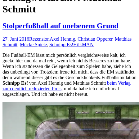
Schmitt
Stolperfußball auf unebenem Grund
27. Juni 2016
Rezension
Axel Hennig
,
Christian Opperer
,
Matthias
Schmitt
,
Mücke Spiele
,
Schnipp Es!
HilkMAN
Die Fußball-EM lässt mich persönlich vergleichsweise kalt, ich
gucke hier und da mal rein, wenn ich nichts Besseres zu tun habe.
Wenn ich stattdessen die Gelegenheit zum Spielen habe, ziehe ich
das unbedingt vor. Trotzdem freue ich mich, dass die EM stattfindet,
denn während dieser gibt es die Geschicklichkeits-Fußballsimulation
Schnipp Es!
von Axel Hennig und Matthias Schmitt
beim Verlag
zum deutlich reduzierten Preis
, und da habe ich einfach mal
zugeschlagen. Und ich habe es nicht bereut.