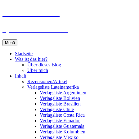
Zum
Du bist dran!
Inhalt
springen
Spiele aus aller Welt
Menü
Startseite
Was ist das hier?
Über dieses Blog
Über mich
Inhalt
Rezensionen/Artikel
Verlagsliste Lateinamerika
Verlagsliste Argentinien
Verlagsliste Bolivien
Verlagsliste Brasilien
Verlagsliste Chile
Verlagsliste Costa Rica
Verlagsliste Ecuador
Verlagsliste Guatemala
Verlagsliste Kolumbien
Verlagsliste Mexiko