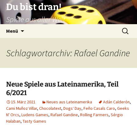
Zum
Du bist dran!
Inhalt
Spiele aus aller Welt
springen
Suchen
Menü
nach:
Schlagwortarchiv: Rafael Gandine
Neue Spiele aus Lateinamerika, Teil
6/2021
15. März 2021
Neues aus Lateinamerika
Adán Calderón
,
Cami Muñoz Villar
,
Chocolatext
,
Dogs‘ Day
,
Feño Casals Caro
,
Geeks
N' Orcs
,
Ludens Games
,
Rafael Gandine
,
Rolling Farmers
,
Sérgio
Halaban
,
Tasty Games