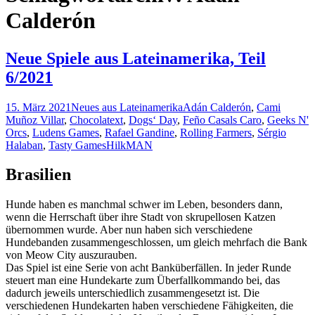
Calderón
Neue Spiele aus Lateinamerika, Teil
6/2021
15. März 2021
Neues aus Lateinamerika
Adán Calderón
,
Cami
Muñoz Villar
,
Chocolatext
,
Dogs‘ Day
,
Feño Casals Caro
,
Geeks N'
Orcs
,
Ludens Games
,
Rafael Gandine
,
Rolling Farmers
,
Sérgio
Halaban
,
Tasty Games
HilkMAN
Brasilien
Hunde haben es manchmal schwer im Leben, besonders dann,
wenn die Herrschaft über ihre Stadt von skrupellosen Katzen
übernommen wurde. Aber nun haben sich verschiedene
Hundebanden zusammengeschlossen, um gleich mehrfach die Bank
von Meow City auszurauben.
Das Spiel ist eine Serie von acht Banküberfällen. In jeder Runde
steuert man eine Hundekarte zum Überfallkommando bei, das
dadurch jeweils unterschiedlich zusammengesetzt ist. Die
verschiedenen Hundekarten haben verschiedene Fähigkeiten, die