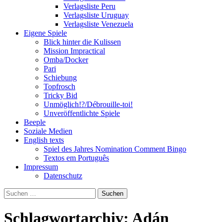
Verlagsliste Peru
Verlagsliste Uruguay
Verlagsliste Venezuela
Eigene Spiele
Blick hinter die Kulissen
Mission Impractical
Omba/Docker
Pari
Schiebung
Topfrosch
Tricky Bid
Unmöglich!?/Débrouille-toi!
Unveröffentlichte Spiele
Beeple
Soziale Medien
English texts
Spiel des Jahres Nomination Comment Bingo
Textos em Português
Impressum
Datenschutz
Suchen
nach:
Schlagwortarchiv: Adán