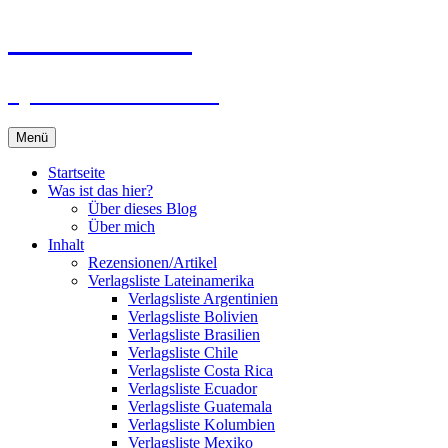
Zum
Du bist dran!
Inhalt
springen
Spiele aus aller Welt
Menü
Startseite
Was ist das hier?
Über dieses Blog
Über mich
Inhalt
Rezensionen/Artikel
Verlagsliste Lateinamerika
Verlagsliste Argentinien
Verlagsliste Bolivien
Verlagsliste Brasilien
Verlagsliste Chile
Verlagsliste Costa Rica
Verlagsliste Ecuador
Verlagsliste Guatemala
Verlagsliste Kolumbien
Verlagsliste Mexiko