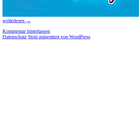
Neue
weiterlesen
→
Spiele
Kommentar hinterlassen
aus
Datenschutz
Stolz präsentiert von WordPress
Lateinamerika,
Teil
6/2021