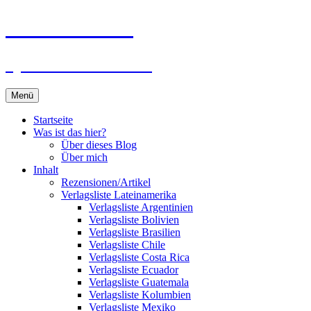
Zum
Du bist dran!
Inhalt
springen
Spiele aus aller Welt
Menü
Startseite
Was ist das hier?
Über dieses Blog
Über mich
Inhalt
Rezensionen/Artikel
Verlagsliste Lateinamerika
Verlagsliste Argentinien
Verlagsliste Bolivien
Verlagsliste Brasilien
Verlagsliste Chile
Verlagsliste Costa Rica
Verlagsliste Ecuador
Verlagsliste Guatemala
Verlagsliste Kolumbien
Verlagsliste Mexiko