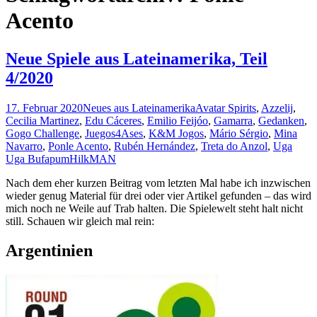
Acento
Neue Spiele aus Lateinamerika, Teil
4/2020
17. Februar 2020
Neues aus Lateinamerika
Avatar Spirits
,
Azzelij
,
Cecilia Martinez
,
Edu Cáceres
,
Emilio Feijóo
,
Gamarra
,
Gedanken
,
Gogo Challenge
,
Juegos4Ases
,
K&M Jogos
,
Mário Sérgio
,
Mina
Navarro
,
Ponle Acento
,
Rubén Hernández
,
Treta do Anzol
,
Uga
Uga Bufapum
HilkMAN
Nach dem eher kurzen Beitrag vom letzten Mal habe ich inzwischen
wieder genug Material für drei oder vier Artikel gefunden – das wird
mich noch ne Weile auf Trab halten. Die Spielewelt steht halt nicht
still. Schauen wir gleich mal rein:
Argentinien