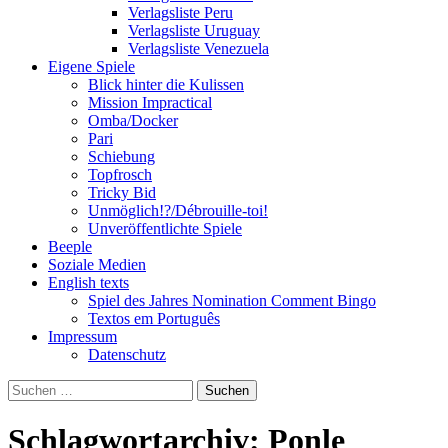
Verlagsliste Peru
Verlagsliste Uruguay
Verlagsliste Venezuela
Eigene Spiele
Blick hinter die Kulissen
Mission Impractical
Omba/Docker
Pari
Schiebung
Topfrosch
Tricky Bid
Unmöglich!?/Débrouille-toi!
Unveröffentlichte Spiele
Beeple
Soziale Medien
English texts
Spiel des Jahres Nomination Comment Bingo
Textos em Português
Impressum
Datenschutz
Suchen
nach:
Schlagwortarchiv: Ponle