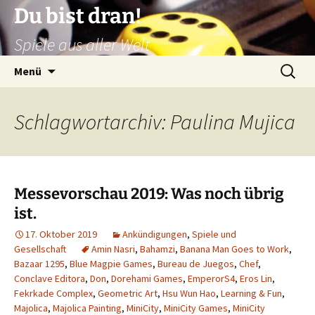
Zum
Du bist dran!
Inhalt
Spiele aus aller Welt
springen
Suchen
Menü
nach:
Schlagwortarchiv: Paulina Mujica
Messevorschau 2019: Was noch übrig
ist.
17. Oktober 2019
Ankündigungen
,
Spiele und
Gesellschaft
Amin Nasri
,
Bahamzi
,
Banana Man Goes to Work
,
Bazaar 1295
,
Blue Magpie Games
,
Bureau de Juegos
,
Chef
,
Conclave Editora
,
Don
,
Dorehami Games
,
EmperorS4
,
Eros Lin
,
Fekrkade Complex
,
Geometric Art
,
Hsu Wun Hao
,
Learning & Fun
,
Majolica
,
Majolica Painting
,
MiniCity
,
MiniCity Games
,
MiniCity