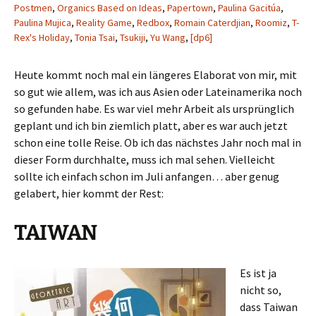
Postmen
,
Organics Based on Ideas
,
Papertown
,
Paulina Gacitúa
,
Paulina Mujica
,
Reality Game
,
Redbox
,
Romain Caterdjian
,
Roomiz
,
T-
Rex's Holiday
,
Tonia Tsai
,
Tsukiji
,
Yu Wang
,
[dp6]
Heute kommt noch mal ein längeres Elaborat von mir, mit
so gut wie allem, was ich aus Asien oder Lateinamerika noch
so gefunden habe. Es war viel mehr Arbeit als ursprünglich
geplant und ich bin ziemlich platt, aber es war auch jetzt
schon eine tolle Reise. Ob ich das nächstes Jahr noch mal in
dieser Form durchhalte, muss ich mal sehen. Vielleicht
sollte ich einfach schon im Juli anfangen… aber genug
gelabert, hier kommt der Rest:
TAIWAN
Es ist ja
nicht so,
dass Taiwan