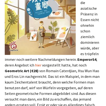
die
asiatische
Präsenz in
Essen nicht
ohnehin
schon
ziemlich
dominieren
würde, aber
es tröpfeln
immer noch weitere Nachmeldungen herein.
EmperorS4
,
deren Angebot ich
hier
vorgestellt hatte, hat noch
Geometric Art
(€28)
von Romain Caterdjian, Hsu Wun Hao
und Eros Lin nachgereicht. Das ist ein Malspiel, in dem man
kaum Zeichentalent braucht, denn welche Formen man
benutzen darf, wirf von Würfeln vorgegeben, auf deren
Seiten geometrische Formen abgebildet sind. Aus diesen
versucht man dann, ein Bild zu erschaffen, das jemand
anders erraten soll. Errät er oder sie es allerdings falsch,