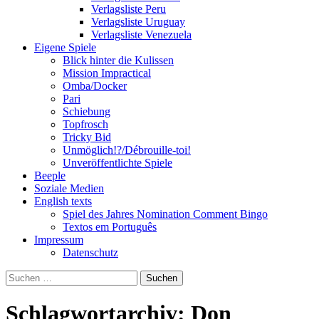
Verlagsliste Peru
Verlagsliste Uruguay
Verlagsliste Venezuela
Eigene Spiele
Blick hinter die Kulissen
Mission Impractical
Omba/Docker
Pari
Schiebung
Topfrosch
Tricky Bid
Unmöglich!?/Débrouille-toi!
Unveröffentlichte Spiele
Beeple
Soziale Medien
English texts
Spiel des Jahres Nomination Comment Bingo
Textos em Português
Impressum
Datenschutz
Suchen
nach:
Schlagwortarchiv: Don