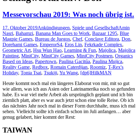
Messevorschau 2019: Was noch übrig ist.
17. Oktober 2019
Ankündigungen
,
Spiele und Gesellschaft
Amin
Nasri
,
Bahamzi
,
Banana Man Goes to Work
,
Bazaar 1295
,
Blue
Magpie Games
,
Bureau de Juegos
,
Chef
,
Conclave Editora
,
Don
,
Dorehami Games
,
EmperorS4
,
Eros Lin
,
Fekrkade Complex
,
Geometric Art
,
Hsu Wun Hao
,
Learning & Fun
,
Majolica
,
Majolica
Painting
,
MiniCity
,
MiniCity Games
,
MiniCity Postmen
,
Organics
Based on Ideas
,
Papertown
,
Paulina Gacitúa
,
Paulina Mujica
,
Reality Game
,
Redbox
,
Romain Caterdjian
,
Roomiz
,
T-Rex's
Holiday
,
Tonia Tsai
,
Tsukiji
,
Yu Wang
,
[dp6]
HilkMAN
Heute kommt noch mal ein längeres Elaborat von mir, mit so gut
wie allem, was ich aus Asien oder Lateinamerika noch so gefunden
habe. Es war viel mehr Arbeit als ursprünglich geplant und ich bin
ziemlich platt, aber es war auch jetzt schon eine tolle Reise. Ob ich
das nächstes Jahr noch mal in dieser Form durchhalte, muss ich mal
sehen. Vielleicht sollte ich einfach schon im Juli anfangen… aber
genug gelabert, hier kommt der Rest:
TAIWAN