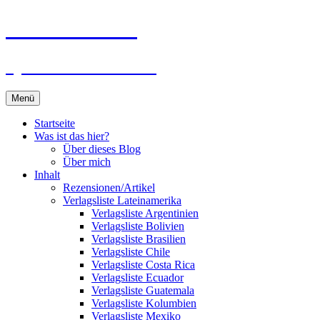
Zum
Du bist dran!
Inhalt
springen
Spiele aus aller Welt
Menü
Startseite
Was ist das hier?
Über dieses Blog
Über mich
Inhalt
Rezensionen/Artikel
Verlagsliste Lateinamerika
Verlagsliste Argentinien
Verlagsliste Bolivien
Verlagsliste Brasilien
Verlagsliste Chile
Verlagsliste Costa Rica
Verlagsliste Ecuador
Verlagsliste Guatemala
Verlagsliste Kolumbien
Verlagsliste Mexiko