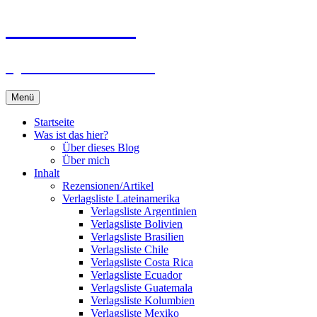
Zum
Du bist dran!
Inhalt
springen
Spiele aus aller Welt
Menü
Startseite
Was ist das hier?
Über dieses Blog
Über mich
Inhalt
Rezensionen/Artikel
Verlagsliste Lateinamerika
Verlagsliste Argentinien
Verlagsliste Bolivien
Verlagsliste Brasilien
Verlagsliste Chile
Verlagsliste Costa Rica
Verlagsliste Ecuador
Verlagsliste Guatemala
Verlagsliste Kolumbien
Verlagsliste Mexiko