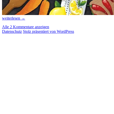
Vorbericht
weiterlesen
→
zur
Alle 2 Kommentare anzeigen
Spiel
Datenschutz
Stolz präsentiert von WordPress
Digital:
Mandoo
Games
(Südkorea)