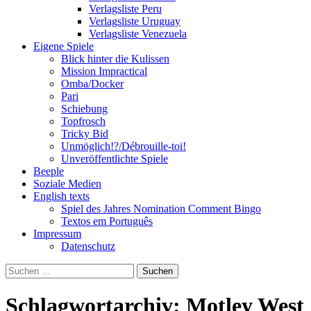
Verlagsliste Peru
Verlagsliste Uruguay
Verlagsliste Venezuela
Eigene Spiele
Blick hinter die Kulissen
Mission Impractical
Omba/Docker
Pari
Schiebung
Topfrosch
Tricky Bid
Unmöglich!?/Débrouille-toi!
Unveröffentlichte Spiele
Beeple
Soziale Medien
English texts
Spiel des Jahres Nomination Comment Bingo
Textos em Português
Impressum
Datenschutz
Suchen
nach:
Schlagwortarchiv: Motley West