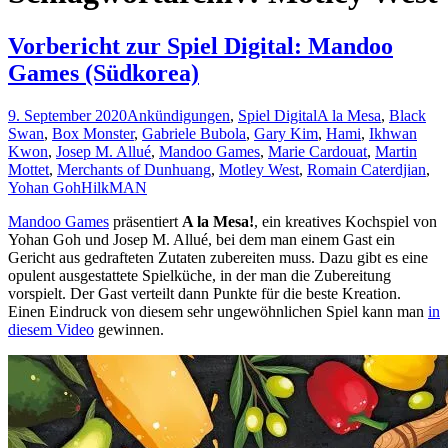
Vorbericht zur Spiel Digital: Mandoo
Games (Südkorea)
9. September 2020
Ankündigungen
,
Spiel Digital
A la Mesa
,
Black
Swan
,
Box Monster
,
Gabriele Bubola
,
Gary Kim
,
Hami
,
Ikhwan
Kwon
,
Josep M. Allué
,
Mandoo Games
,
Marie Cardouat
,
Martin
Mottet
,
Merchants of Dunhuang
,
Motley West
,
Romain Caterdjian
,
Yohan Goh
HilkMAN
Mandoo Games
präsentiert
A la Mesa!
, ein kreatives Kochspiel von
Yohan Goh und Josep M. Allué, bei dem man einem Gast ein
Gericht aus gedrafteten Zutaten zubereiten muss. Dazu gibt es eine
opulent ausgestattete Spielküche, in der man die Zubereitung
vorspielt. Der Gast verteilt dann Punkte für die beste Kreation.
Einen Eindruck von diesem sehr ungewöhnlichen Spiel kann man
in
diesem Video
gewinnen.