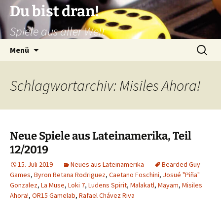
Zum
Du bist dran!
Inhalt
Spiele aus aller Welt
springen
Suchen
Menü
nach:
Schlagwortarchiv: Misiles Ahora!
Neue Spiele aus Lateinamerika, Teil
12/2019
15. Juli 2019
Neues aus Lateinamerika
Bearded Guy
Games
,
Byron Retana Rodriguez
,
Caetano Foschini
,
Josué "Piña"
Gonzalez
,
La Muse
,
Loki 7
,
Ludens Spirit
,
Malakatl
,
Mayam
,
Misiles
Ahora!
,
OR15 Gamelab
,
Rafael Chávez Riva