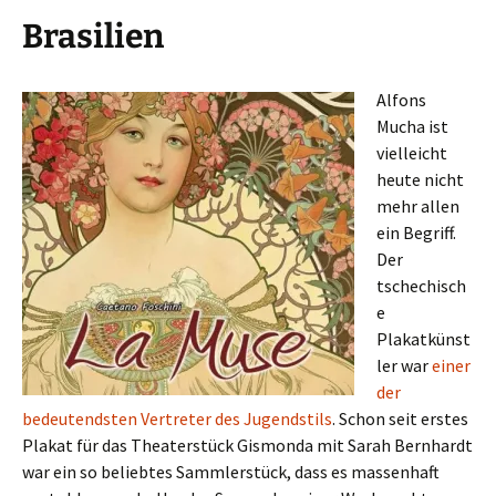
Brasilien
Alfons
Mucha ist
vielleicht
heute nicht
mehr allen
ein Begriff.
Der
tschechisch
e
Plakatkünst
ler war
einer
der
bedeutendsten Vertreter des Jugendstils
. Schon seit erstes
Plakat für das Theaterstück Gismonda mit Sarah Bernhardt
war ein so beliebtes Sammlerstück, dass es massenhaft