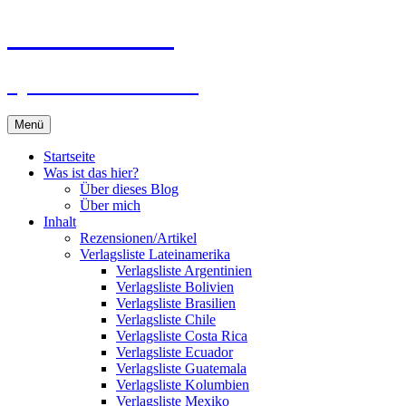
Zum
Du bist dran!
Inhalt
springen
Spiele aus aller Welt
Menü
Startseite
Was ist das hier?
Über dieses Blog
Über mich
Inhalt
Rezensionen/Artikel
Verlagsliste Lateinamerika
Verlagsliste Argentinien
Verlagsliste Bolivien
Verlagsliste Brasilien
Verlagsliste Chile
Verlagsliste Costa Rica
Verlagsliste Ecuador
Verlagsliste Guatemala
Verlagsliste Kolumbien
Verlagsliste Mexiko