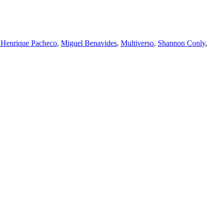
 Henrique Pacheco
,
Miguel Benavides
,
Multiverso
,
Shannon Conly
,