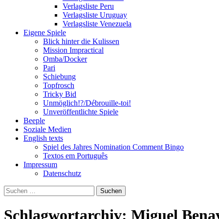
Verlagsliste Peru
Verlagsliste Uruguay
Verlagsliste Venezuela
Eigene Spiele
Blick hinter die Kulissen
Mission Impractical
Omba/Docker
Pari
Schiebung
Topfrosch
Tricky Bid
Unmöglich!?/Débrouille-toi!
Unveröffentlichte Spiele
Beeple
Soziale Medien
English texts
Spiel des Jahres Nomination Comment Bingo
Textos em Português
Impressum
Datenschutz
Suchen
nach:
Schlagwortarchiv: Miguel Bena