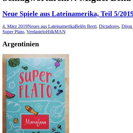
Neue Spiele aus Lateinamerika, Teil 5/201
4. März 2019
Neues aus Lateinamerika
Belén Berri
,
Dictadores
,
Dijon
Super Plato
,
Verdastelo
HilkMAN
Argentinien