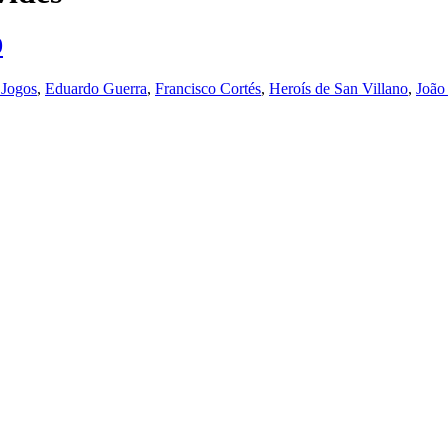
9
 Jogos
,
Eduardo Guerra
,
Francisco Cortés
,
Heroís de San Villano
,
João