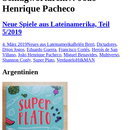
Henrique Pacheco
Neue Spiele aus Lateinamerika, Teil
5/2019
4. März 2019
Neues aus Lateinamerika
Belén Berri
,
Dictadores
,
Dijon Jogos
,
Eduardo Guerra
,
Francisco Cortés
,
Heroís de San
Villano
,
João Henrique Pacheco
,
Miguel Benavides
,
Multiverso
,
Shannon Conly
,
Super Plato
,
Verdastelo
HilkMAN
Argentinien