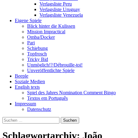
Verlagsliste Peru
Verlagsliste Uruguay
Verlagsliste Venezuela
Eigene Spiele
Blick hinter die Kulissen
Mission Impractical
Omba/Docker
Pari
Schiebung
Topfrosch
Tricky Bid
Unmöglich!?/Débrouille-toi!
Unveröffentlichte Spiele
Beeple
Soziale Medien
English texts
Spiel des Jahres Nomination Comment Bingo
Textos em Português
Impressum
Datenschutz
Suchen
nach:
Schlagwortarchiv: João