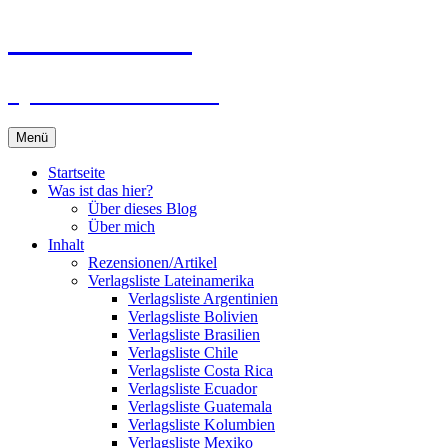
Zum
Du bist dran!
Inhalt
springen
Spiele aus aller Welt
Menü
Startseite
Was ist das hier?
Über dieses Blog
Über mich
Inhalt
Rezensionen/Artikel
Verlagsliste Lateinamerika
Verlagsliste Argentinien
Verlagsliste Bolivien
Verlagsliste Brasilien
Verlagsliste Chile
Verlagsliste Costa Rica
Verlagsliste Ecuador
Verlagsliste Guatemala
Verlagsliste Kolumbien
Verlagsliste Mexiko