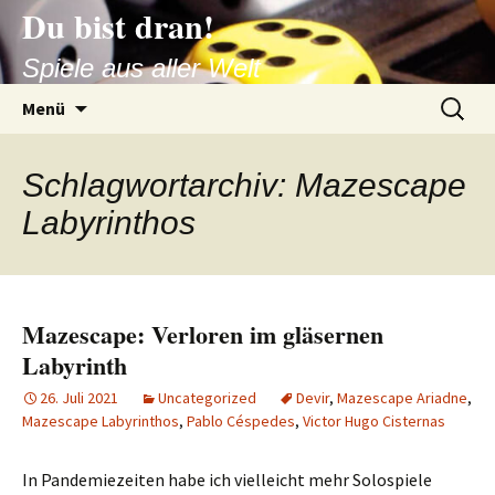
Zum
Du bist dran!
Inhalt
Spiele aus aller Welt
springen
Suchen
Menü
nach:
Schlagwortarchiv: Mazescape
Labyrinthos
Mazescape: Verloren im gläsernen
Labyrinth
26. Juli 2021
Uncategorized
Devir
,
Mazescape Ariadne
,
Mazescape Labyrinthos
,
Pablo Céspedes
,
Victor Hugo Cisternas
In Pandemiezeiten habe ich vielleicht mehr Solospiele