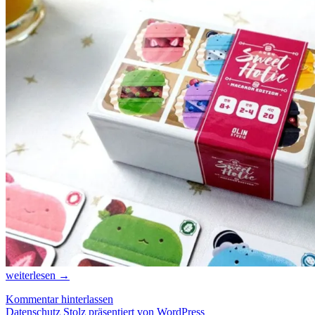
Vorbericht
weiterlesen
→
zur
Kommentar hinterlassen
Spiel
Datenschutz
Stolz präsentiert von WordPress
Digital: