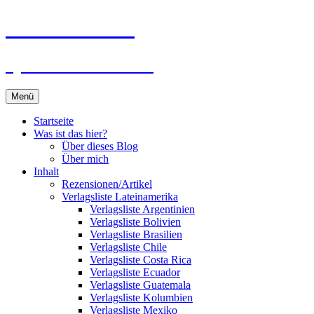
Zum
Du bist dran!
Inhalt
springen
Spiele aus aller Welt
Menü
Startseite
Was ist das hier?
Über dieses Blog
Über mich
Inhalt
Rezensionen/Artikel
Verlagsliste Lateinamerika
Verlagsliste Argentinien
Verlagsliste Bolivien
Verlagsliste Brasilien
Verlagsliste Chile
Verlagsliste Costa Rica
Verlagsliste Ecuador
Verlagsliste Guatemala
Verlagsliste Kolumbien
Verlagsliste Mexiko