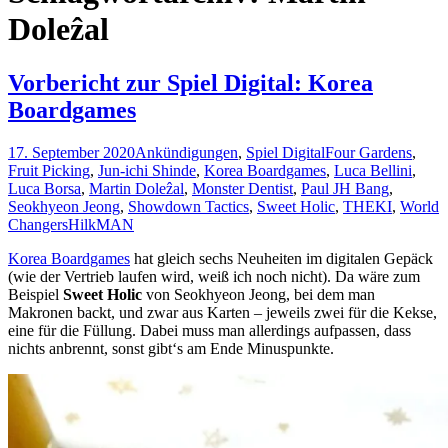
Doleẑal
Vorbericht zur Spiel Digital: Korea
Boardgames
17. September 2020
Ankündigungen
,
Spiel Digital
Four Gardens
,
Fruit Picking
,
Jun-ichi Shinde
,
Korea Boardgames
,
Luca Bellini
,
Luca Borsa
,
Martin Doleẑal
,
Monster Dentist
,
Paul JH Bang
,
Seokhyeon Jeong
,
Showdown Tactics
,
Sweet Holic
,
THEKI
,
World
Changers
HilkMAN
Korea Boardgames
hat gleich sechs Neuheiten im digitalen Gepäck
(wie der Vertrieb laufen wird, weiß ich noch nicht). Da wäre zum
Beispiel
Sweet Holic
von Seokhyeon Jeong, bei dem man
Makronen backt, und zwar aus Karten – jeweils zwei für die Kekse,
eine für die Füllung. Dabei muss man allerdings aufpassen, dass
nichts anbrennt, sonst gibt‘s am Ende Minuspunkte.