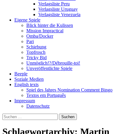
Verlagsliste Peru
Verlagsliste Uruguay
Verlagsliste Venezuela
Eigene Spiele
Blick hinter die Kulissen
Mission Impractical
Omba/Docker
Pari
Schiebung
Topfrosch
Tricky Bid
Unmöglich!?/Débrouille-toi!
Unveröffentlichte Spiele
Beeple
Soziale Medien
English texts
Spiel des Jahres Nomination Comment Bingo
Textos em Português
Impressum
Datenschutz
Suchen
nach:
Schlagwortarchiv: Martin