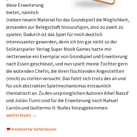
diese Erweiterung
bietet, nämlich
(neben neuem Material für das Grundspiel) die Möglichkeit,
jemanden zur Belegschaft
hinzuzufügen
, also zu zweit zu
spielen. Dadurch ist das Spiel für mich deutlich
interessanter geworden, denn ich bin gar nicht so der
Solitärspieler. Verlag Super Noob Games hatte mir
netterweise ein Exemplar von Grundspiel und Erweiterung
nach Essen geschleust, und nun spielt meine Tochter gern
die wütenden Chefin, die ihren flüchtenden Angestellten
(mich) zu stellen versucht. Das fühlt sich trotz des an und
für sich abstrakten Spielmechanismus erstaunlich
thematisch an. Zu den ursprünglichen Autoren Aibel Nassif
und Julián Tunni sind für die Erweiterung noch Nahuel
Carrón und Guillermo H. Nuñez hinzugekommen.
Neue Spiele aus Lateinamerika, Teil 3/2020
weiterlesen
→
Kommentar hinterlassen