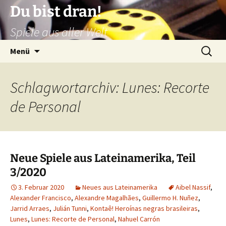
Zum
Du bist dran!
Inhalt
Spiele aus aller Welt
springen
Suchen
Menü
nach:
Schlagwortarchiv: Lunes: Recorte
de Personal
Neue Spiele aus Lateinamerika, Teil
3/2020
3. Februar 2020
Neues aus Lateinamerika
Aibel Nassif
,
Alexander Francisco
,
Alexandre Magalhães
,
Guillermo H. Nuñez
,
Jarrid Arraes
,
Julián Tunni
,
Kontaê! Heroínas negras brasileiras
,
Lunes
,
Lunes: Recorte de Personal
,
Nahuel Carrón