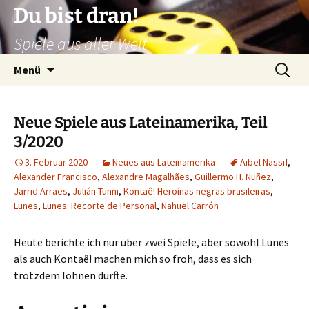
Zum
Du bist dran!
Inhalt
Spiele aus aller Welt
springen
Suchen
Menü
nach:
Neue Spiele aus Lateinamerika, Teil
3/2020
3. Februar 2020
Neues aus Lateinamerika
Aibel Nassif
,
Alexander Francisco
,
Alexandre Magalhães
,
Guillermo H. Nuñez
,
Jarrid Arraes
,
Julián Tunni
,
Kontaê! Heroínas negras brasileiras
,
Lunes
,
Lunes: Recorte de Personal
,
Nahuel Carrón
Heute berichte ich nur über zwei Spiele, aber sowohl Lunes
als auch Kontaê! machen mich so froh, dass es sich
trotzdem lohnen dürfte.