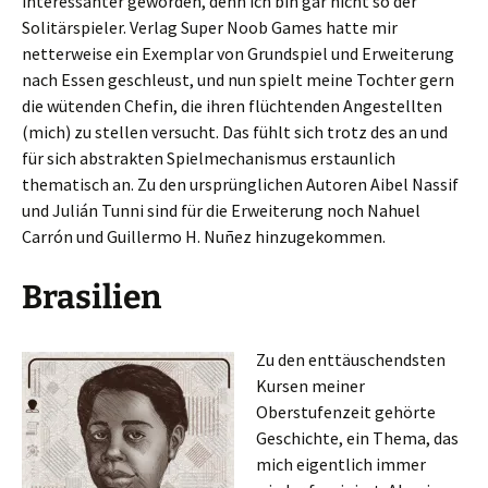
interessanter geworden, denn ich bin gar nicht so der
Solitärspieler. Verlag Super Noob Games hatte mir
netterweise ein Exemplar von Grundspiel und Erweiterung
nach Essen geschleust, und nun spielt meine Tochter gern
die wütenden Chefin, die ihren flüchtenden Angestellten
(mich) zu stellen versucht. Das fühlt sich trotz des an und
für sich abstrakten Spielmechanismus erstaunlich
thematisch an. Zu den ursprünglichen Autoren Aibel Nassif
und Julián Tunni sind für die Erweiterung noch Nahuel
Carrón und Guillermo H. Nuñez hinzugekommen.
Brasilien
Zu den enttäuschendsten
Kursen meiner
Oberstufenzeit gehörte
Geschichte, ein Thema, das
mich eigentlich immer