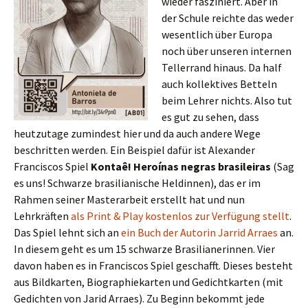
wieder fasziniert. Aber in
der Schule reichte das weder
wesentlich über Europa
noch über unseren internen
Tellerrand hinaus. Da half
auch kollektives Betteln
beim Lehrer nichts. Also tut
es gut zu sehen, dass
heutzutage zumindest hier und da auch andere Wege
beschritten werden. Ein Beispiel dafür ist Alexander
Franciscos Spiel
Kontaê! Heroínas negras brasileiras
(Sag
es uns! Schwarze brasilianische Heldinnen), das er im
Rahmen seiner Masterarbeit erstellt hat und nun
Lehrkräften
als Print & Play kostenlos zur Verfügung stellt
.
Das Spiel lehnt sich an
ein Buch der
Autorin Jarrid Arraes
an.
In diesem geht es um 15 schwarze Brasilianerinnen. Vier
davon haben es in Franciscos Spiel geschafft. Dieses besteht
aus Bildkarten, Biographiekarten und Gedichtkarten (mit
Gedichten von Jarid Arraes). Zu Beginn bekommt jede