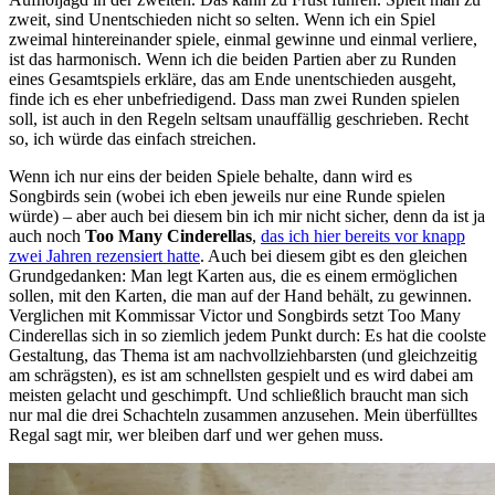
zweit, sind Unentschieden nicht so selten. Wenn ich ein Spiel
zweimal hintereinander spiele, einmal gewinne und einmal verliere,
ist das harmonisch. Wenn ich die beiden Partien aber zu Runden
eines Gesamtspiels erkläre, das am Ende unentschieden ausgeht,
finde ich es eher unbefriedigend. Dass man zwei Runden spielen
soll, ist auch in den Regeln seltsam unauffällig geschrieben. Recht
so, ich würde das einfach streichen.
Wenn ich nur eins der beiden Spiele behalte, dann wird es
Songbirds sein (wobei ich eben jeweils nur eine Runde spielen
würde) – aber auch bei diesem bin ich mir nicht sicher, denn da ist ja
auch noch
Too Many Cinderellas
,
das ich hier bereits vor knapp
zwei Jahren rezensiert hatte
. Auch bei diesem gibt es den gleichen
Grundgedanken: Man legt Karten aus, die es einem ermöglichen
sollen, mit den Karten, die man auf der Hand behält, zu gewinnen.
Verglichen mit Kommissar Victor und Songbirds setzt Too Many
Cinderellas sich in so ziemlich jedem Punkt durch: Es hat die coolste
Gestaltung, das Thema ist am nachvollziehbarsten (und gleichzeitig
am schrägsten), es ist am schnellsten gespielt und es wird dabei am
meisten gelacht und geschimpft. Und schließlich braucht man sich
nur mal die drei Schachteln zusammen anzusehen. Mein überfülltes
Regal sagt mir, wer bleiben darf und wer gehen muss.