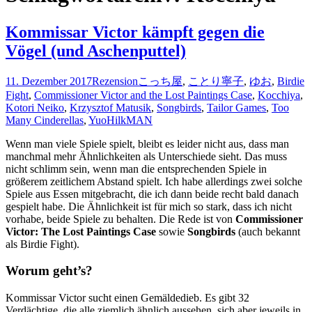
Kommissar Victor kämpft gegen die
Vögel (und Aschenputtel)
11. Dezember 2017
Rezension
こっち屋
,
ことり寧子
,
ゆお
,
Birdie
Fight
,
Commissioner Victor and the Lost Paintings Case
,
Kocchiya
,
Kotori Neiko
,
Krzysztof Matusik
,
Songbirds
,
Tailor Games
,
Too
Many Cinderellas
,
Yuo
HilkMAN
Wenn man viele Spiele spielt, bleibt es leider nicht aus, dass man
manchmal mehr Ähnlichkeiten als Unterschiede sieht. Das muss
nicht schlimm sein, wenn man die entsprechenden Spiele in
größerem zeitlichem Abstand spielt. Ich habe allerdings zwei solche
Spiele aus Essen mitgebracht, die ich dann beide recht bald danach
gespielt habe. Die Ähnlichkeit ist für mich so stark, dass ich nicht
vorhabe, beide Spiele zu behalten. Die Rede ist von
Commissioner
Victor: The Lost Paintings Case
sowie
Songbirds
(auch bekannt
als Birdie Fight).
Worum geht’s?
Kommissar Victor sucht einen Gemäldedieb. Es gibt 32
Verdächtige, die alle ziemlich ähnlich aussehen, sich aber jeweils in