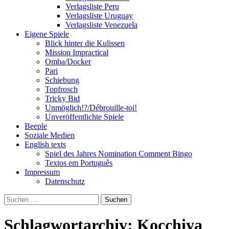
Verlagsliste Peru
Verlagsliste Uruguay
Verlagsliste Venezuela
Eigene Spiele
Blick hinter die Kulissen
Mission Impractical
Omba/Docker
Pari
Schiebung
Topfrosch
Tricky Bid
Unmöglich!?/Débrouille-toi!
Unveröffentlichte Spiele
Beeple
Soziale Medien
English texts
Spiel des Jahres Nomination Comment Bingo
Textos em Português
Impressum
Datenschutz
Suchen
nach:
Schlagwortarchiv: Kocchiya