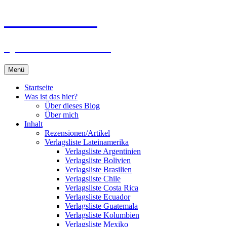
Zum
Du bist dran!
Inhalt
springen
Spiele aus aller Welt
Menü
Startseite
Was ist das hier?
Über dieses Blog
Über mich
Inhalt
Rezensionen/Artikel
Verlagsliste Lateinamerika
Verlagsliste Argentinien
Verlagsliste Bolivien
Verlagsliste Brasilien
Verlagsliste Chile
Verlagsliste Costa Rica
Verlagsliste Ecuador
Verlagsliste Guatemala
Verlagsliste Kolumbien
Verlagsliste Mexiko