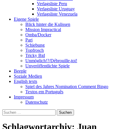
Verlagsliste Peru
Verlagsliste Uruguay
Verlagsliste Venezuela
Eigene Spiele
Blick hinter die Kulissen
Mission Impractical
Omba/Docker
Pari
Schiebung
Topfrosch
Tricky Bid
Unmöglich!?/Débrouille-toi!
Unveröffentlichte Spiele
Beeple
Soziale Medien
English texts
Spiel des Jahres Nomination Comment Bingo
Textos em Português
Impressum
Datenschutz
Suchen
nach:
Schlagwortarchiv: Juan