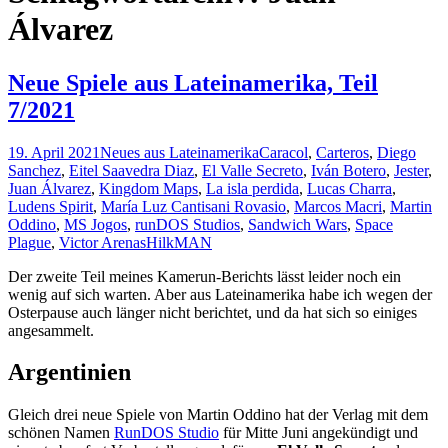
Álvarez
Neue Spiele aus Lateinamerika, Teil
7/2021
19. April 2021
Neues aus Lateinamerika
Caracol
,
Carteros
,
Diego
Sanchez
,
Eitel Saavedra Diaz
,
El Valle Secreto
,
Iván Botero
,
Jester
,
Juan Álvarez
,
Kingdom Maps
,
La isla perdida
,
Lucas Charra
,
Ludens Spirit
,
María Luz Cantisani Rovasio
,
Marcos Macri
,
Martin
Oddino
,
MS Jogos
,
runDOS Studios
,
Sandwich Wars
,
Space
Plague
,
Victor Arenas
HilkMAN
Der zweite Teil meines Kamerun-Berichts lässt leider noch ein
wenig auf sich warten. Aber aus Lateinamerika habe ich wegen der
Osterpause auch länger nicht berichtet, und da hat sich so einiges
angesammelt.
Argentinien
Gleich drei neue Spiele von Martin Oddino hat der Verlag mit dem
schönen Namen
RunDOS Studio
für Mitte Juni angekündigt und