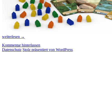
Neue
weiterlesen
→
Spiele
Kommentar hinterlassen
aus
Datenschutz
Stolz präsentiert von WordPress
Lateinamerika,
Teil
7/2021