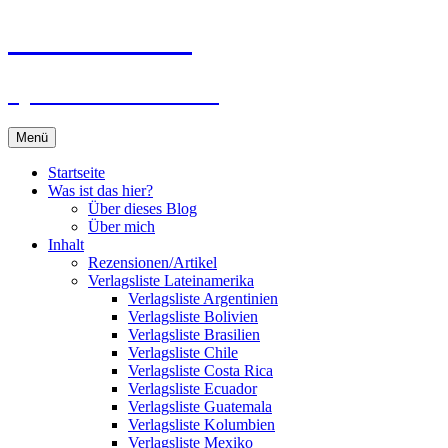
Zum
Du bist dran!
Inhalt
springen
Spiele aus aller Welt
Menü
Startseite
Was ist das hier?
Über dieses Blog
Über mich
Inhalt
Rezensionen/Artikel
Verlagsliste Lateinamerika
Verlagsliste Argentinien
Verlagsliste Bolivien
Verlagsliste Brasilien
Verlagsliste Chile
Verlagsliste Costa Rica
Verlagsliste Ecuador
Verlagsliste Guatemala
Verlagsliste Kolumbien
Verlagsliste Mexiko