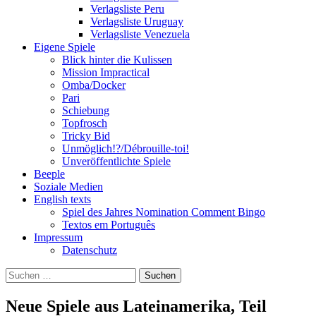
Verlagsliste Peru
Verlagsliste Uruguay
Verlagsliste Venezuela
Eigene Spiele
Blick hinter die Kulissen
Mission Impractical
Omba/Docker
Pari
Schiebung
Topfrosch
Tricky Bid
Unmöglich!?/Débrouille-toi!
Unveröffentlichte Spiele
Beeple
Soziale Medien
English texts
Spiel des Jahres Nomination Comment Bingo
Textos em Português
Impressum
Datenschutz
Suchen
nach:
Neue Spiele aus Lateinamerika, Teil