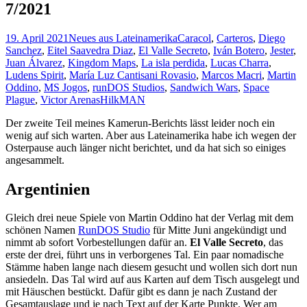
7/2021
19. April 2021
Neues aus Lateinamerika
Caracol
,
Carteros
,
Diego
Sanchez
,
Eitel Saavedra Diaz
,
El Valle Secreto
,
Iván Botero
,
Jester
,
Juan Álvarez
,
Kingdom Maps
,
La isla perdida
,
Lucas Charra
,
Ludens Spirit
,
María Luz Cantisani Rovasio
,
Marcos Macri
,
Martin
Oddino
,
MS Jogos
,
runDOS Studios
,
Sandwich Wars
,
Space
Plague
,
Victor Arenas
HilkMAN
Der zweite Teil meines Kamerun-Berichts lässt leider noch ein
wenig auf sich warten. Aber aus Lateinamerika habe ich wegen der
Osterpause auch länger nicht berichtet, und da hat sich so einiges
angesammelt.
Argentinien
Gleich drei neue Spiele von Martin Oddino hat der Verlag mit dem
schönen Namen
RunDOS Studio
für Mitte Juni angekündigt und
nimmt ab sofort Vorbestellungen dafür an.
El Valle Secreto
, das
erste der drei, führt uns in verborgenes Tal. Ein paar nomadische
Stämme haben lange nach diesem gesucht und wollen sich dort nun
ansiedeln. Das Tal wird auf aus Karten auf dem Tisch ausgelegt und
mit Häuschen bestückt. Dafür gibt es dann je nach Zustand der
Gesamtauslage und je nach Text auf der Karte Punkte. Wer am