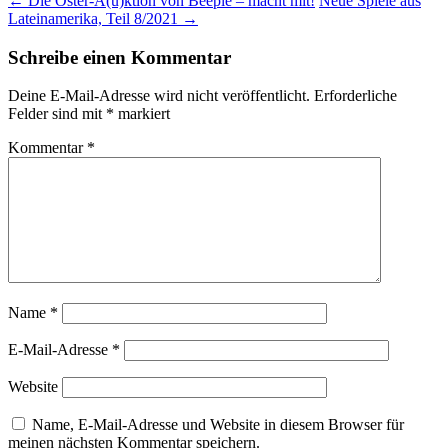
Beitragsnavigation
←
Die Oster-A(u)ktion von Beeple – macht mit!
Neue Spiele aus
Lateinamerika, Teil 8/2021
→
Schreibe einen Kommentar
Deine E-Mail-Adresse wird nicht veröffentlicht.
Erforderliche
Felder sind mit
*
markiert
Kommentar
*
Name
*
E-Mail-Adresse
*
Website
Name, E-Mail-Adresse und Website in diesem Browser für
meinen nächsten Kommentar speichern.