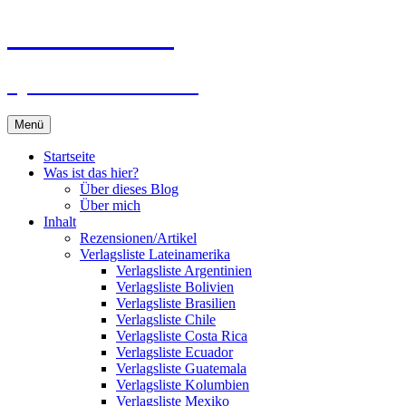
Zum
Du bist dran!
Inhalt
springen
Spiele aus aller Welt
Menü
Startseite
Was ist das hier?
Über dieses Blog
Über mich
Inhalt
Rezensionen/Artikel
Verlagsliste Lateinamerika
Verlagsliste Argentinien
Verlagsliste Bolivien
Verlagsliste Brasilien
Verlagsliste Chile
Verlagsliste Costa Rica
Verlagsliste Ecuador
Verlagsliste Guatemala
Verlagsliste Kolumbien
Verlagsliste Mexiko