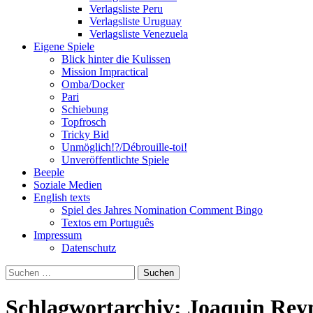
Verlagsliste Peru
Verlagsliste Uruguay
Verlagsliste Venezuela
Eigene Spiele
Blick hinter die Kulissen
Mission Impractical
Omba/Docker
Pari
Schiebung
Topfrosch
Tricky Bid
Unmöglich!?/Débrouille-toi!
Unveröffentlichte Spiele
Beeple
Soziale Medien
English texts
Spiel des Jahres Nomination Comment Bingo
Textos em Português
Impressum
Datenschutz
Suchen
nach:
Schlagwortarchiv: Joaquin Re