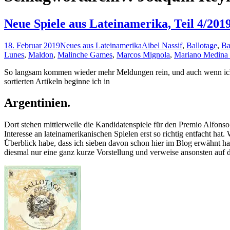
Neue Spiele aus Lateinamerika, Teil 4/201
18. Februar 2019
Neues aus Lateinamerika
Aibel Nassif
,
Ballotage
,
Ba
Lunes
,
Maldon
,
Malinche Games
,
Marcos Mignola
,
Mariano Medina
So langsam kommen wieder mehr Meldungen rein, und auch wenn ich ze
sortierten Artikeln beginne ich in
Argentinien.
Dort stehen mittlerweile die Kandidatenspiele für den Premio Alfonso
Interesse an lateinamerikanischen Spielen erst so richtig entfacht hat.
Überblick habe, dass ich sieben davon schon hier im Blog erwähnt hab
diesmal nur eine ganz kurze Vorstellung und verweise ansonsten auf d