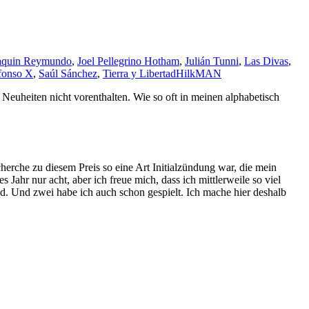
aquin Reymundo
,
Joel Pellegrino Hotham
,
Julián Tunni
,
Las Divas
,
fonso X
,
Saúl Sánchez
,
Tierra y Libertad
HilkMAN
euheiten nicht vorenthalten. Wie so oft in meinen alphabetisch
herche zu diesem Preis so eine Art Initialzündung war, die mein
 Jahr nur acht, aber ich freue mich, dass ich mittlerweile so viel
nd. Und zwei habe ich auch schon gespielt. Ich mache hier deshalb