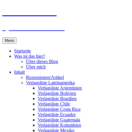
Zum
Du bist dran!
Inhalt
springen
Spiele aus aller Welt
Menü
Startseite
Was ist das hier?
Über dieses Blog
Über mich
Inhalt
Rezensionen/Artikel
Verlagsliste Lateinamerika
Verlagsliste Argentinien
Verlagsliste Bolivien
Verlagsliste Brasilien
Verlagsliste Chile
Verlagsliste Costa Rica
Verlagsliste Ecuador
Verlagsliste Guatemala
Verlagsliste Kolumbien
Verlagsliste Mexiko