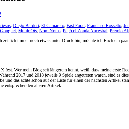
9
riesus
,
Diego Barderi
,
El Camarero
,
Fast Food
,
Francicso Rossetto
,
Jo
 Gouguet
,
Munir Ots
,
Nom Noms
,
Pegó el Zonda Ancestral
,
Premio Al
itlich immer noch etwas unter Druck bin, möchte ich Euch ein paar N
 X fest. Wer mein Blog seit längerem kennt, weiß, dass meine erste Rec
 Während 2017 und 2018 jeweils 9 Spiele angetreten waren, sind es dieses
e und das achte schon auf der Liste für einen der nächsten Artikel sta
ie entsprechenden älteren Artikel.