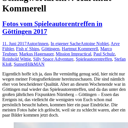
Kommerell
Fotos vom Spieleautorentreffen in
Göttingen 2017
11. Juni 2017
Autor/innen
,
In eigener Sache
Antoine Noblet
,
Arve
Fühler
,
Fish n' Ships
,
Göttingen
,
Hartmut Kommerell
,
Marco
Teubner
,
Markus Hagenauer
,
Mission Impractical
,
Paul Schulz
,
Reinhold Wittig
,
Silly Space Adventure
,
Spieleautorentreffen
,
Stefan
Kloß
,
Sunset
HilkMAN
Eigentlich hoffe ich ja, dass Ihr vernünftig genug seid, hier nicht nur
wegen meiner Fotografierkünste hereinzuschauen. Die sind nämlich
eher von bescheidener Qualität. Aber an diesem Wochenende war in
Göttingen mal wieder das Spieleautorentreffen, und da das unter den
großen jährlichen Fixpunkten Nürnberg – Göttingen – Essen das
Ereignis ist, das vielleicht die wenigsten von Euch schon mal
persönlich besucht haben, kommen hier ein paar Eindrücke. Die
meisten Fotos habe ich gelöscht, weil sie zu schlecht waren, aber ein
paar Bilder kommen jetzt doch.