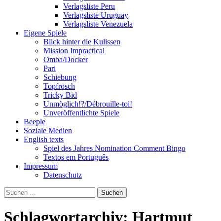
Verlagsliste Peru
Verlagsliste Uruguay
Verlagsliste Venezuela
Eigene Spiele
Blick hinter die Kulissen
Mission Impractical
Omba/Docker
Pari
Schiebung
Topfrosch
Tricky Bid
Unmöglich!?/Débrouille-toi!
Unveröffentlichte Spiele
Beeple
Soziale Medien
English texts
Spiel des Jahres Nomination Comment Bingo
Textos em Português
Impressum
Datenschutz
Suchen
nach:
Schlagwortarchiv: Hartmut