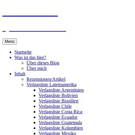
Zum
Du bist dran!
Inhalt
springen
Spiele aus aller Welt
Menü
Startseite
Was ist das hier?
Über dieses Blog
Über mich
Inhalt
Rezensionen/Artikel
Verlagsliste Lateinamerika
Verlagsliste Argentinien
Verlagsliste Bolivien
Verlagsliste Brasilien
Verlagsliste Chile
Verlagsliste Costa Rica
Verlagsliste Ecuador
Verlagsliste Guatemala
Verlagsliste Kolumbien
Verlagsliste Mexiko