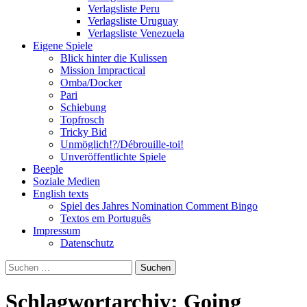
Verlagsliste Peru
Verlagsliste Uruguay
Verlagsliste Venezuela
Eigene Spiele
Blick hinter die Kulissen
Mission Impractical
Omba/Docker
Pari
Schiebung
Topfrosch
Tricky Bid
Unmöglich!?/Débrouille-toi!
Unveröffentlichte Spiele
Beeple
Soziale Medien
English texts
Spiel des Jahres Nomination Comment Bingo
Textos em Português
Impressum
Datenschutz
Suchen
nach:
Schlagwortarchiv: Going