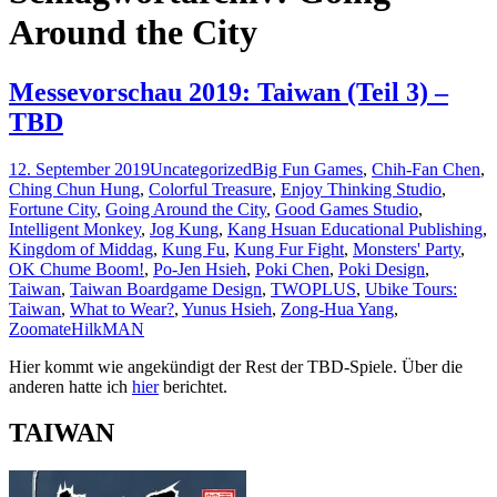
Around the City
Messevorschau 2019: Taiwan (Teil 3) –
TBD
12. September 2019
Uncategorized
Big Fun Games
,
Chih-Fan Chen
,
Ching Chun Hung
,
Colorful Treasure
,
Enjoy Thinking Studio
,
Fortune City
,
Going Around the City
,
Good Games Studio
,
Intelligent Monkey
,
Jog Kung
,
Kang Hsuan Educational Publishing
,
Kingdom of Middag
,
Kung Fu
,
Kung Fur Fight
,
Monsters' Party
,
OK Chume Boom!
,
Po-Jen Hsieh
,
Poki Chen
,
Poki Design
,
Taiwan
,
Taiwan Boardgame Design
,
TWOPLUS
,
Ubike Tours:
Taiwan
,
What to Wear?
,
Yunus Hsieh
,
Zong-Hua Yang
,
Zoomate
HilkMAN
Hier kommt wie angekündigt der Rest der TBD-Spiele. Über die
anderen hatte ich
hier
berichtet.
TAIWAN