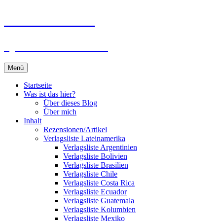
Zum
Du bist dran!
Inhalt
springen
Spiele aus aller Welt
Menü
Startseite
Was ist das hier?
Über dieses Blog
Über mich
Inhalt
Rezensionen/Artikel
Verlagsliste Lateinamerika
Verlagsliste Argentinien
Verlagsliste Bolivien
Verlagsliste Brasilien
Verlagsliste Chile
Verlagsliste Costa Rica
Verlagsliste Ecuador
Verlagsliste Guatemala
Verlagsliste Kolumbien
Verlagsliste Mexiko