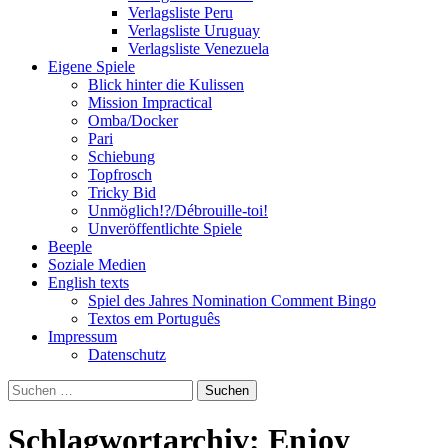
Verlagsliste Peru
Verlagsliste Uruguay
Verlagsliste Venezuela
Eigene Spiele
Blick hinter die Kulissen
Mission Impractical
Omba/Docker
Pari
Schiebung
Topfrosch
Tricky Bid
Unmöglich!?/Débrouille-toi!
Unveröffentlichte Spiele
Beeple
Soziale Medien
English texts
Spiel des Jahres Nomination Comment Bingo
Textos em Português
Impressum
Datenschutz
Suchen
nach:
Schlagwortarchiv: Enjoy