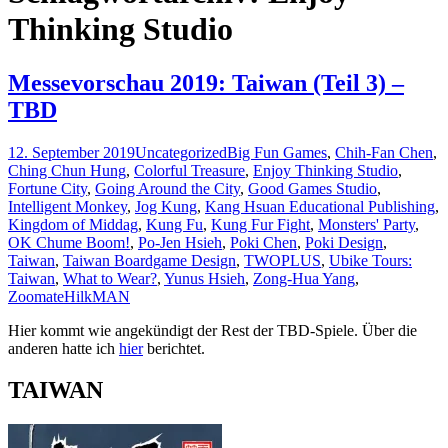
Thinking Studio
Messevorschau 2019: Taiwan (Teil 3) –
TBD
12. September 2019
Uncategorized
Big Fun Games
,
Chih-Fan Chen
,
Ching Chun Hung
,
Colorful Treasure
,
Enjoy Thinking Studio
,
Fortune City
,
Going Around the City
,
Good Games Studio
,
Intelligent Monkey
,
Jog Kung
,
Kang Hsuan Educational Publishing
,
Kingdom of Middag
,
Kung Fu
,
Kung Fur Fight
,
Monsters' Party
,
OK Chume Boom!
,
Po-Jen Hsieh
,
Poki Chen
,
Poki Design
,
Taiwan
,
Taiwan Boardgame Design
,
TWOPLUS
,
Ubike Tours:
Taiwan
,
What to Wear?
,
Yunus Hsieh
,
Zong-Hua Yang
,
Zoomate
HilkMAN
Hier kommt wie angekündigt der Rest der TBD-Spiele. Über die
anderen hatte ich
hier
berichtet.
TAIWAN