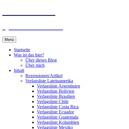
Zum
Du bist dran!
Inhalt
springen
Spiele aus aller Welt
Menü
Startseite
Was ist das hier?
Über dieses Blog
Über mich
Inhalt
Rezensionen/Artikel
Verlagsliste Lateinamerika
Verlagsliste Argentinien
Verlagsliste Bolivien
Verlagsliste Brasilien
Verlagsliste Chile
Verlagsliste Costa Rica
Verlagsliste Ecuador
Verlagsliste Guatemala
Verlagsliste Kolumbien
Verlagsliste Mexiko