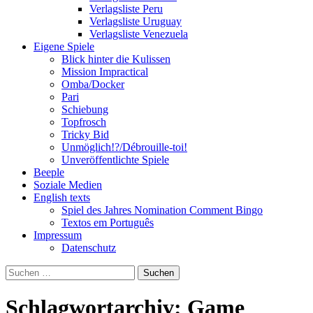
Verlagsliste Peru
Verlagsliste Uruguay
Verlagsliste Venezuela
Eigene Spiele
Blick hinter die Kulissen
Mission Impractical
Omba/Docker
Pari
Schiebung
Topfrosch
Tricky Bid
Unmöglich!?/Débrouille-toi!
Unveröffentlichte Spiele
Beeple
Soziale Medien
English texts
Spiel des Jahres Nomination Comment Bingo
Textos em Português
Impressum
Datenschutz
Suchen
nach:
Schlagwortarchiv: Game