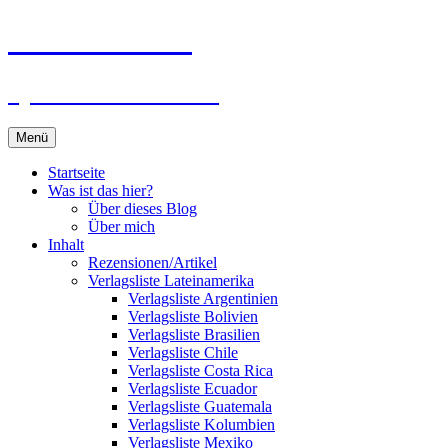
Zum
Du bist dran!
Inhalt
springen
Spiele aus aller Welt
Menü
Startseite
Was ist das hier?
Über dieses Blog
Über mich
Inhalt
Rezensionen/Artikel
Verlagsliste Lateinamerika
Verlagsliste Argentinien
Verlagsliste Bolivien
Verlagsliste Brasilien
Verlagsliste Chile
Verlagsliste Costa Rica
Verlagsliste Ecuador
Verlagsliste Guatemala
Verlagsliste Kolumbien
Verlagsliste Mexiko