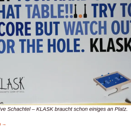
ve Schachtel – KLASK braucht schon einiges an Platz.
ne Liebeserklärung
n
→