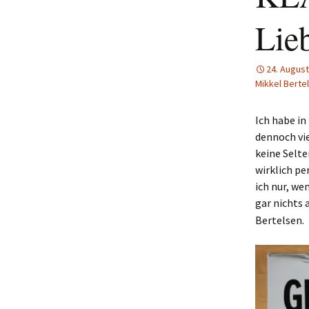
Lie
24. August
Mikkel Berte
Ich habe in
dennoch vie
keine Selten
wirklich pe
ich nur, we
gar nichts 
Bertelsen.