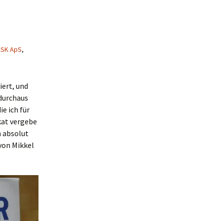
ASK ApS
,
iert, und
 durchaus
ie ich für
ikat vergebe
h absolut
von Mikkel