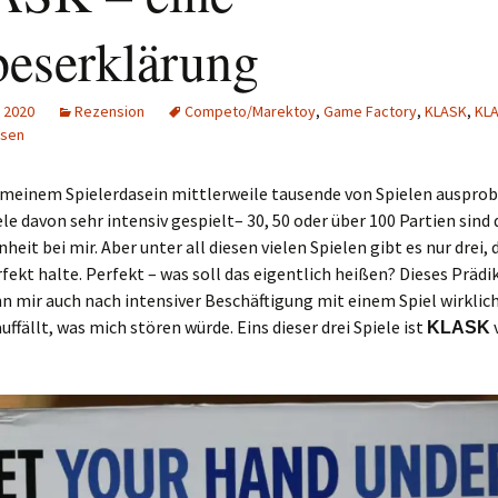
Schiebung
Verlagsliste Chile
beserklärung
Topfrosch
Verlagsliste Costa Rica
 2020
Rezension
Competo/Marektoy
,
Game Factory
,
KLASK
,
KL
Tricky Bid
Verlagsliste Ecuador
lsen
Unmöglich!?/Débrouille-
Verlagsliste Guatemala
 meinem Spielerdasein mittlerweile tausende von Spielen ausprob
toi!
le davon sehr intensiv gespielt– 30, 50 oder über 100 Partien sind
Verlagsliste Kolumbien
heit bei mir. Aber unter all diesen vielen Spielen gibt es nur drei, d
Unveröffentlichte Spiele
rfekt halte. Perfekt – was soll das eigentlich heißen? Dieses Präd
Verlagsliste Mexiko
nn mir auch nach intensiver Beschäftigung mit einem Spiel wirklic
auffällt, was mich stören würde. Eins dieser drei Spiele ist
KLASK
Verlagsliste Peru
Verlagsliste Uruguay
Verlagsliste Venezuela