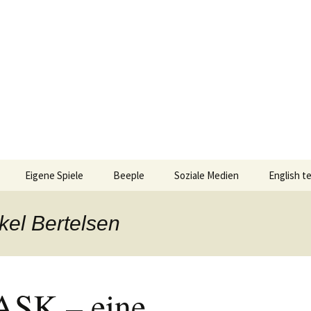
an!
Eigene Spiele
Beeple
Soziale Medien
English t
ionen/Artikel
Blick hinter die Kulissen
Spiel des
Nominati
kel Bertelsen
Bingo
liste
Mission Impractical
Verlagsliste Argentinien
amerika
Textos e
Omba/Docker
Verlagsliste Bolivien
SK – eine
Pari
Verlagsliste Brasilien