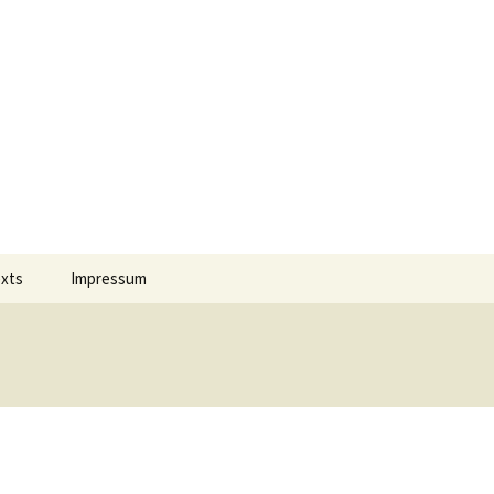
Suchen
exts
Impressum
nach:
 Jahres
Datenschutz
on Comment
m Português