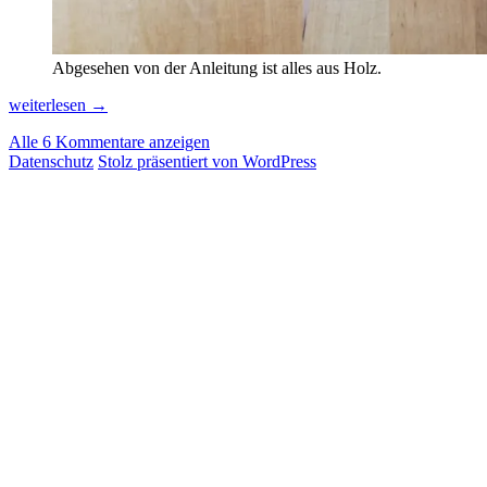
Abgesehen von der Anleitung ist alles aus Holz.
Katteni
weiterlesen
→
Shiyagare:
Alle 6 Kommentare anzeigen
Wenn
Datenschutz
Stolz präsentiert von WordPress
Vornüberkippen
die
einzige
Hoffnung
ist