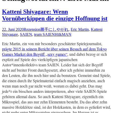
Katteni Shiyagare: Wenn
Vornüberkippen die einzige Hoffnung ist
22. Juni 2020
Rezension
勝手にしやがれ
,
Eric Martin
,
Katteni
Shiyagare
,
SAIEN
,
team SAIEN
HilkMAN
Eric Martin, ein von mir besonders geschätzter Spielejournalist,
prägte 2015 in seinem Bericht über seinen Besuch auf dem Tokyo
Games Market den Begriff „sexy games“
, und dabei bezog er sich
explizit auf Spiele des vierköpfigen japanischen
Autor*innenkollektivs team SAIEN. Leider hat sich der Begriff
nicht auf breiter Front durchgesetzt, aber ich gehöre immerhin zu
den Leuten, die ihn noch hier und da benutzen. Gemeint sind Spiele,
die einen durch ihr Spielmaterial einfach magisch anziehen, auch
wenn man noch gar nicht weiß, worum es dabei geht. Das mag
jede*r ein bisschen anders interpretieren, aber viele SAIEN-Spiele
gehören allemal dazu. So auch Katteni Shiyagare, eigentlich ein
Mikrospiel, das aus nur zehn Elementen besteht. Da das aber zehn
massive Holzklötze sind, ist der Holzkasten, in dem es geliefert wird,
nicht mehr unter Mikrospielen einzuordnen. Im Herzen ist es