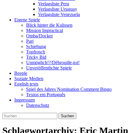
Verlagsliste Peru
Verlagsliste Uruguay
Verlagsliste Venezuela
Eigene Spiele
Blick hinter die Kulissen
Mission Impractical
Omba/Docker
Pari
Schiebung
Topfrosch
Tricky Bid
Unmöglich!?/Débrouille-toi!
Unveröffentlichte Spiele
Beeple
Soziale Medien
English texts
Spiel des Jahres Nomination Comment Bingo
Textos em Português
Impressum
Datenschutz
Suchen
nach:
Schlagwortarchiv: Eric Martin