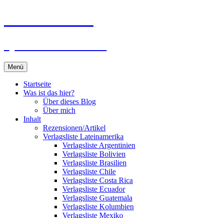
Zum
Du bist dran!
Inhalt
springen
Spiele aus aller Welt
Menü
Startseite
Was ist das hier?
Über dieses Blog
Über mich
Inhalt
Rezensionen/Artikel
Verlagsliste Lateinamerika
Verlagsliste Argentinien
Verlagsliste Bolivien
Verlagsliste Brasilien
Verlagsliste Chile
Verlagsliste Costa Rica
Verlagsliste Ecuador
Verlagsliste Guatemala
Verlagsliste Kolumbien
Verlagsliste Mexiko