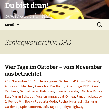
Zum
Du bist dran!
Inhalt
Spiele aus aller Welt
springen
Suchen
Menü
nach:
Schlagwortarchiv: DPD
Vier Tage im Oktober – vom November
aus betrachtet
3. November 2017
In eigener Sache
Adios Calavera!
,
Andreas Schleicher
,
Asmodee
,
Der Baum
,
Dice Forge
,
DPD
,
Dream
Catchers
,
Gabriel Leow
,
Hatsuden
,
Hisashi Hayashi
,
KSK
,
Mail Boxes
Etc.
,
Martin Schlegel
,
Mission Impractical
,
Omiga
,
Pandemic Legacy
2
,
Pot-de-Vin
,
Rocky Road à la Mode
,
Ryohei Kurahashi
,
Samurai
Gardener
,
Spieleautorenzunft
,
Tagiron
,
Tokyo Highway
,