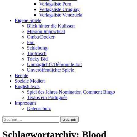
Verlagsliste Peru
Verlagsliste Uruguay
Verlagsliste Venezuela
Eigene Spiele
Blick hinter die Kulissen
Mission Impractical
Omba/Docker
Pari
Schiebung
Topfrosch
Tricky Bid
Unmöglich!?/Débrouille-toi!
Unveröffentlichte Spiele
Beeple
Soziale Medien
English texts
Spiel des Jahres Nomination Comment Bingo
Textos em Português
Impressum
Datenschutz
Suchen
nach:
Schlagwortarchiv: Blood