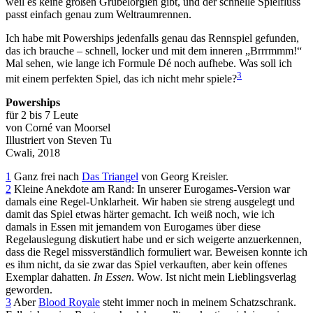
weil es keine großen Grübelorgien gibt, und der schnelle Spielfluss
passt einfach genau zum Weltraumrennen.
Ich habe mit Powerships jedenfalls genau das Rennspiel gefunden,
das ich brauche – schnell, locker und mit dem inneren „Brrrmmm!“
Mal sehen, wie lange ich Formule Dé noch aufhebe. Was soll ich
3
mit einem perfekten Spiel, das ich nicht mehr spiele?
Powerships
für 2 bis 7 Leute
von Corné van Moorsel
Illustriert von Steven Tu
Cwali, 2018
1
Ganz frei nach
Das Triangel
von Georg Kreisler.
2
Kleine Anekdote am Rand: In unserer Eurogames-Version war
damals eine Regel-Unklarheit. Wir haben sie streng ausgelegt und
damit das Spiel etwas härter gemacht. Ich weiß noch, wie ich
damals in Essen mit jemandem von Eurogames über diese
Regelauslegung diskutiert habe und er sich weigerte anzuerkennen,
dass die Regel missverständlich formuliert war. Beweisen konnte ich
es ihm nicht, da sie zwar das Spiel verkauften, aber kein offenes
Exemplar dahatten.
In Essen
. Wow. Ist nicht mein Lieblingsverlag
geworden.
3
Aber
Blood Royale
steht immer noch in meinem Schatzschrank.