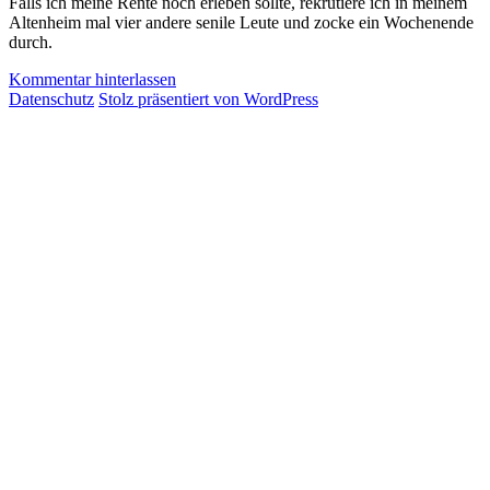
Falls ich meine Rente noch erleben sollte, rekrutiere ich in meinem
Altenheim mal vier andere senile Leute und zocke ein Wochenende
durch.
Kommentar hinterlassen
Datenschutz
Stolz präsentiert von WordPress