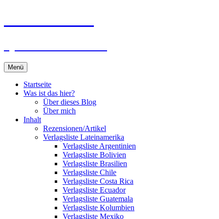
Zum
Du bist dran!
Inhalt
springen
Spiele aus aller Welt
Menü
Startseite
Was ist das hier?
Über dieses Blog
Über mich
Inhalt
Rezensionen/Artikel
Verlagsliste Lateinamerika
Verlagsliste Argentinien
Verlagsliste Bolivien
Verlagsliste Brasilien
Verlagsliste Chile
Verlagsliste Costa Rica
Verlagsliste Ecuador
Verlagsliste Guatemala
Verlagsliste Kolumbien
Verlagsliste Mexiko