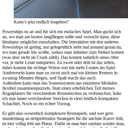
Kann’s jetzt endlich losgehen?
Powerships ist an und für sich ein einfaches Spiel. Man guckt sich
an, wo man am besten langfliegen sollte und versucht dann, diese
Idealspur möglichst einzuhalten. Die Interaktion mit den anderen
Powerships ist gering, nur gelegentlich steht mal jemand genau da,
wo man gerade hin wollte, sodass man dahinter zum Stehen kommt
(was aber nicht als Crash zählt). Das kommt natürlich umso öfter
vor, je mehr Leute mitspielen. Zu zweit oder dritt ist das selten,
daher kommt die richtige Würze erst mit mehr Leuten ins Spiel.
Andererseits kann man zu zweit auch mal ein kleines Rennen in
zwanzig Minuten fliegen, und Spaß macht das auch.
Außerdem kann man das Sonnensystem aus einzelnen Modulen
flexibel zusammenpuzzeln. Statt einen erheblichen Teil meines
Regalplatzes für verschiedene Rennstrecken zu verbrauchen, habe
ich nun lauter verschiedene Strecken in einer leidlich kompakten
Schachtel. Noch so ein echter Vorzug.
Es gibt also wesentlich komplexere Rennspiele, und wer gern
stundenlang an tiefgreifenden Strategien für die nächste Kurve feilt,
ist hier völlig fehl am Platze. Dafür ist man hier ratzfatz wieder dran,