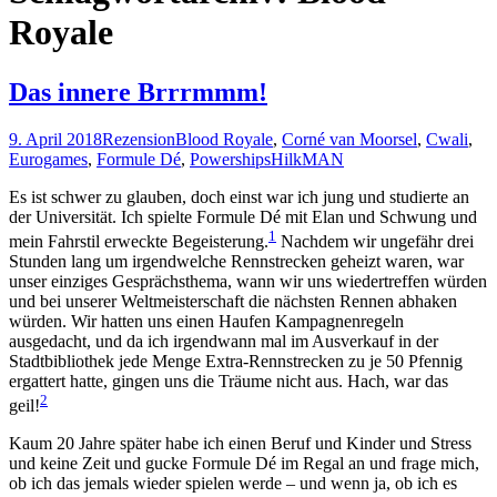
Royale
Das innere Brrrmmm!
9. April 2018
Rezension
Blood Royale
,
Corné van Moorsel
,
Cwali
,
Eurogames
,
Formule Dé
,
Powerships
HilkMAN
Es ist schwer zu glauben, doch einst war ich jung und studierte an
der Universität. Ich spielte Formule Dé mit Elan und Schwung und
1
mein Fahrstil erweckte Begeisterung.
Nachdem wir ungefähr drei
Stunden lang um irgendwelche Rennstrecken geheizt waren, war
unser einziges Gesprächsthema, wann wir uns wiedertreffen würden
und bei unserer Weltmeisterschaft die nächsten Rennen abhaken
würden. Wir hatten uns einen Haufen Kampagnenregeln
ausgedacht, und da ich irgendwann mal im Ausverkauf in der
Stadtbibliothek jede Menge Extra-Rennstrecken zu je 50 Pfennig
ergattert hatte, gingen uns die Träume nicht aus. Hach, war das
2
geil!
Kaum 20 Jahre später habe ich einen Beruf und Kinder und Stress
und keine Zeit und gucke Formule Dé im Regal an und frage mich,
ob ich das jemals wieder spielen werde – und wenn ja, ob ich es