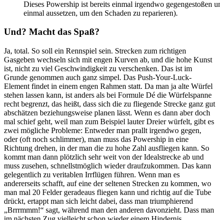
Dieses Powership ist bereits einmal irgendwo gegengestoßen un
einmal aussetzen, um den Schaden zu reparieren).
Und? Macht das Spaß?
Ja, total. So soll ein Rennspiel sein. Strecken zum richtigen
Gasgeben wechseln sich mit engen Kurven ab, und die hohe Kunst
ist, nicht zu viel Geschwindigkeit zu verschenken. Das ist im
Grunde genommen auch ganz simpel. Das Push-Your-Luck-
Element findet in einem engen Rahmen statt. Da man ja alte Würfel
stehen lassen kann, ist anders als bei Formule Dé die Würfelspanne
recht begrenzt, das heißt, dass sich die zu fliegende Strecke ganz gut
abschätzen beziehungsweise planen lässt. Wenn es dann aber doch
mal schief geht, weil man zum Beispiel lauter Dreier würfelt, gibt es
zwei mögliche Probleme: Entweder man prallt irgendwo gegen,
oder (oft noch schlimmer), man muss das Powership in eine
Richtung drehen, in der man die zu hohe Zahl ausfliegen kann. So
kommt man dann plötzlich sehr weit von der Idealstrecke ab und
muss zusehen, schnellstmöglich wieder draufzukommen. Das kann
gelegentlich zu veritablen Irrflügen führen. Wenn man es
andererseits schafft, auf eine der seltenen Strecken zu kommen, wo
man mal 20 Felder geradeaus fliegen kann und richtig auf die Tube
drückt, ertappt man sich leicht dabei, dass man triumphierend
„Brrrmmm!“ sagt, während man den anderen davonzieht. Dass man
im nächsten Zug vielleicht schon wieder einem Hindernis