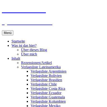
Zum
Du bist dran!
Inhalt
springen
Spiele aus aller Welt
Menü
Startseite
Was ist das hier?
Über dieses Blog
Über mich
Inhalt
Rezensionen/Artikel
Verlagsliste Lateinamerika
Verlagsliste Argentinien
Verlagsliste Bolivien
Verlagsliste Brasilien
Verlagsliste Chile
Verlagsliste Costa Rica
Verlagsliste Ecuador
Verlagsliste Guatemala
Verlagsliste Kolumbien
Verlagsliste Mexiko