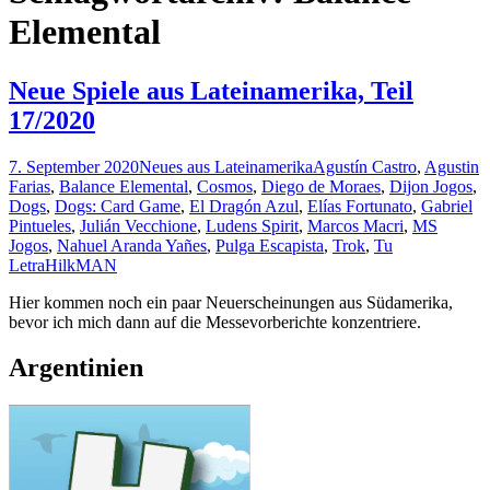
Elemental
Neue Spiele aus Lateinamerika, Teil
17/2020
7. September 2020
Neues aus Lateinamerika
Agustín Castro
,
Agustin
Farias
,
Balance Elemental
,
Cosmos
,
Diego de Moraes
,
Dijon Jogos
,
Dogs
,
Dogs: Card Game
,
El Dragón Azul
,
Elías Fortunato
,
Gabriel
Pintueles
,
Julián Vecchione
,
Ludens Spirit
,
Marcos Macri
,
MS
Jogos
,
Nahuel Aranda Yañes
,
Pulga Escapista
,
Trok
,
Tu
Letra
HilkMAN
Hier kommen noch ein paar Neuerscheinungen aus Südamerika,
bevor ich mich dann auf die Messevorberichte konzentriere.
Argentinien