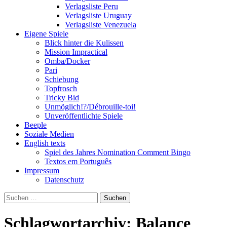
Verlagsliste Peru
Verlagsliste Uruguay
Verlagsliste Venezuela
Eigene Spiele
Blick hinter die Kulissen
Mission Impractical
Omba/Docker
Pari
Schiebung
Topfrosch
Tricky Bid
Unmöglich!?/Débrouille-toi!
Unveröffentlichte Spiele
Beeple
Soziale Medien
English texts
Spiel des Jahres Nomination Comment Bingo
Textos em Português
Impressum
Datenschutz
Suchen
nach:
Schlagwortarchiv: Balance