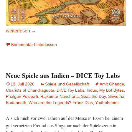
Vorbericht zur Spiel Digital: DICE Toy Labs (Indien)
weiterlesen
→
Kommentar hinterlassen
Neue Spiele aus Indien – DICE Toy Labs
13. Juli 2020
Spiele und Gesellschaft
Amit Ghadge
,
Chariots of Chandragupta
,
DICE Toy Labs
,
Indus
,
My Bot Bytes
,
Phalgun Polepalli
,
Rajkumar Nancharla
,
Seas the Day
,
Shwetha
Badarinath
,
Who are the Legends? Franz Dias
,
Yudhbhoomi
Als ich mich vor zwei Jahren auf der Messe in Essen bei einem
gut vernetzten Freund aus Singapur nach der Spieleszene in