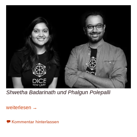
Shwetha Badarinath und Phalgun Polepalli
Neue Spiele aus Indien – DICE Toy Labs
weiterlesen
→
Kommentar hinterlassen