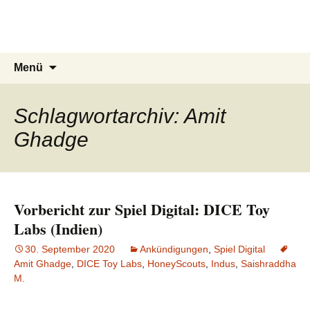
Du bist dran!
Zum
Inhalt
Spiele aus aller Welt
springen
Suchen
Menü
nach:
Schlagwortarchiv: Amit
Ghadge
Vorbericht zur Spiel Digital: DICE Toy
Labs (Indien)
30. September 2020
Ankündigungen
,
Spiel Digital
Amit Ghadge
,
DICE Toy Labs
,
HoneyScouts
,
Indus
,
Saishraddha
M.