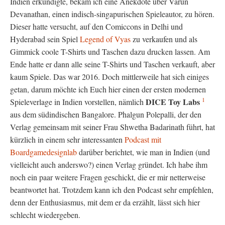
Indien
erkundigte, bekam ich eine Anekdote über Varun
Devanathan, einen indisch-singapurischen Spieleautor, zu hören.
Dieser hatte versucht,
auf
den Comiccons in Delhi und
Hyderabad
sein Spiel
Legend of Vyas
zu verkaufen und als
Gimmick coole T-Shirts
und Taschen
dazu drucken lassen. Am
Ende hatte er dann alle seine T-Shirts
und Taschen
verkauft, aber
kaum
Spiele.
Das war 2016.
Doch mittlerweile hat sich einiges
getan, darum möchte ich Euch hier einen
der ersten modernen
1
D
ICE Toy Labs
Spieleverlage in Indien
vorstellen, nämlich
aus dem
südindischen
Bangalore
. Phalgun Polepalli,
der den
Verlag gemeinsam mit seiner Frau Shwetha Badarinath führt,
hat
kürzlich in einem sehr interessanten
Podcast mit
Boardgamedesignlab
darüber berichtet, wie man in Indien (und
vielleicht auch anderswo?) einen Verlag gründet. Ich habe ihm
noch ein paar weitere Fragen geschickt, die er mir netterweise
beantwortet hat. Trotzdem kann ich den Podcast sehr empfehlen,
denn der Enthusiasmus, mit dem er da erzählt, lässt sich hier
schlecht wiedergeben.