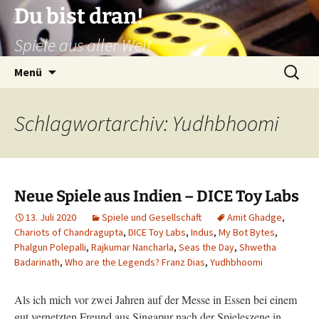
Zum
Du bist dran!
Inhalt
Spiele aus aller Welt
springen
Suchen
Menü
nach:
Schlagwortarchiv: Yudhbhoomi
Neue Spiele aus Indien – DICE Toy Labs
13. Juli 2020
Spiele und Gesellschaft
Amit Ghadge
,
Chariots of Chandragupta
,
DICE Toy Labs
,
Indus
,
My Bot Bytes
,
Phalgun Polepalli
,
Rajkumar Nancharla
,
Seas the Day
,
Shwetha
Badarinath
,
Who are the Legends? Franz Dias
,
Yudhbhoomi
Als ich mich vor zwei Jahren auf der Messe in Essen bei einem
gut vernetzten Freund aus Singapur nach der Spieleszene in