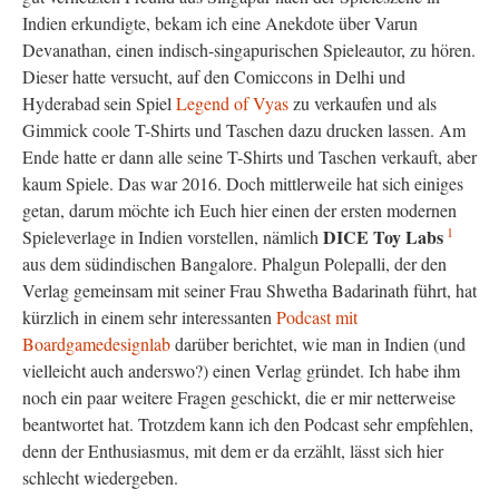
Indien
erkundigte, bekam ich eine Anekdote über Varun
Devanathan, einen indisch-singapurischen Spieleautor, zu hören.
Dieser hatte versucht,
auf
den Comiccons in Delhi und
Hyderabad
sein Spiel
Legend of Vyas
zu verkaufen und als
Gimmick coole T-Shirts
und Taschen
dazu drucken lassen. Am
Ende hatte er dann alle seine T-Shirts
und Taschen
verkauft, aber
kaum
Spiele.
Das war 2016.
Doch mittlerweile hat sich einiges
getan, darum möchte ich Euch hier einen
der ersten modernen
1
D
ICE Toy Labs
Spieleverlage in Indien
vorstellen, nämlich
aus dem
südindischen
Bangalore
. Phalgun Polepalli,
der den
Verlag gemeinsam mit seiner Frau Shwetha Badarinath führt,
hat
kürzlich in einem sehr interessanten
Podcast mit
Boardgamedesignlab
darüber berichtet, wie man in Indien (und
vielleicht auch anderswo?) einen Verlag gründet. Ich habe ihm
noch ein paar weitere Fragen geschickt, die er mir netterweise
beantwortet hat. Trotzdem kann ich den Podcast sehr empfehlen,
denn der Enthusiasmus, mit dem er da erzählt, lässt sich hier
schlecht wiedergeben.