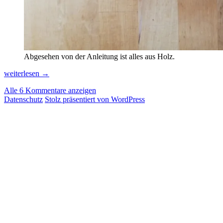
Abgesehen von der Anleitung ist alles aus Holz.
Katteni
weiterlesen
→
Shiyagare:
Alle 6 Kommentare anzeigen
Wenn
Datenschutz
Stolz präsentiert von WordPress
Vornüberkippen
die
einzige
Hoffnung
ist