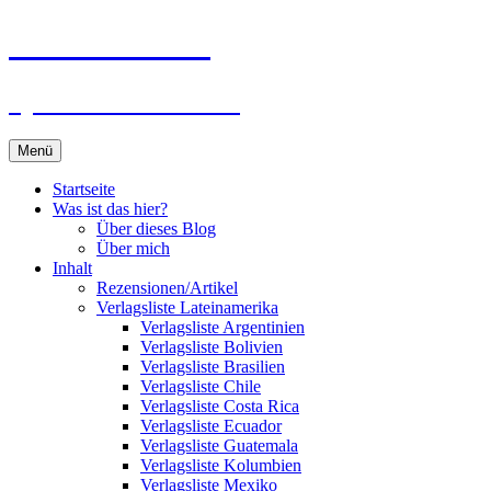
Zum
Du bist dran!
Inhalt
springen
Spiele aus aller Welt
Menü
Startseite
Was ist das hier?
Über dieses Blog
Über mich
Inhalt
Rezensionen/Artikel
Verlagsliste Lateinamerika
Verlagsliste Argentinien
Verlagsliste Bolivien
Verlagsliste Brasilien
Verlagsliste Chile
Verlagsliste Costa Rica
Verlagsliste Ecuador
Verlagsliste Guatemala
Verlagsliste Kolumbien
Verlagsliste Mexiko