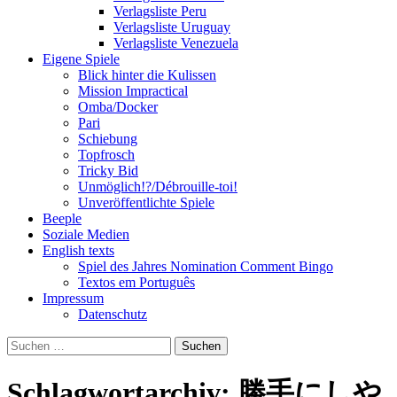
Verlagsliste Peru
Verlagsliste Uruguay
Verlagsliste Venezuela
Eigene Spiele
Blick hinter die Kulissen
Mission Impractical
Omba/Docker
Pari
Schiebung
Topfrosch
Tricky Bid
Unmöglich!?/Débrouille-toi!
Unveröffentlichte Spiele
Beeple
Soziale Medien
English texts
Spiel des Jahres Nomination Comment Bingo
Textos em Português
Impressum
Datenschutz
Suchen
nach:
Schlagwortarchiv: 勝手にしや