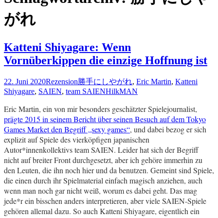
がれ
Katteni Shiyagare: Wenn
Vornüberkippen die einzige Hoffnung ist
22. Juni 2020
Rezension
勝手にしやがれ
,
Eric Martin
,
Katteni
Shiyagare
,
SAIEN
,
team SAIEN
HilkMAN
Eric Martin, ein von mir besonders geschätzter Spielejournalist,
prägte 2015 in seinem Bericht über seinen Besuch auf dem Tokyo
Games Market den Begriff „sexy games“
, und dabei bezog er sich
explizit auf Spiele des vierköpfigen japanischen
Autor*innenkollektivs team SAIEN. Leider hat sich der Begriff
nicht auf breiter Front durchgesetzt, aber ich gehöre immerhin zu
den Leuten, die ihn noch hier und da benutzen. Gemeint sind Spiele,
die einen durch ihr Spielmaterial einfach magisch anziehen, auch
wenn man noch gar nicht weiß, worum es dabei geht. Das mag
jede*r ein bisschen anders interpretieren, aber viele SAIEN-Spiele
gehören allemal dazu. So auch Katteni Shiyagare, eigentlich ein