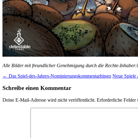
Alle Bilder mit freundlicher Genehmigung durch die Rechte-Inhaber:
Beitragsnavigation
←
Das Spiel-des-Jahres-Nominierungskommentarbingo
Neue Spiele 
Schreibe einen Kommentar
Deine E-Mail-Adresse wird nicht veröffentlicht.
Erforderliche Felder 