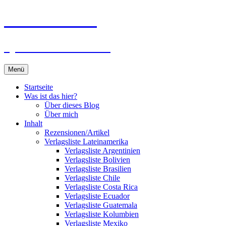
Zum
Du bist dran!
Inhalt
springen
Spiele aus aller Welt
Menü
Startseite
Was ist das hier?
Über dieses Blog
Über mich
Inhalt
Rezensionen/Artikel
Verlagsliste Lateinamerika
Verlagsliste Argentinien
Verlagsliste Bolivien
Verlagsliste Brasilien
Verlagsliste Chile
Verlagsliste Costa Rica
Verlagsliste Ecuador
Verlagsliste Guatemala
Verlagsliste Kolumbien
Verlagsliste Mexiko