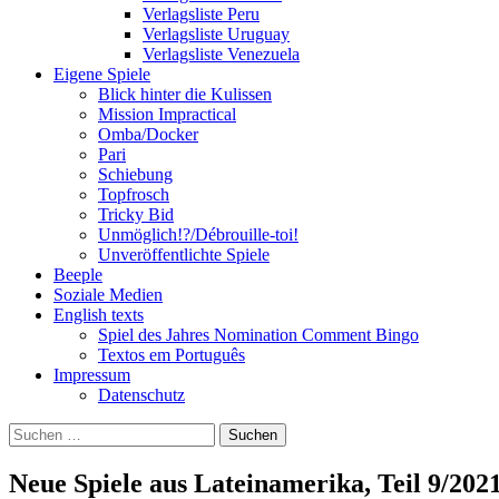
Verlagsliste Peru
Verlagsliste Uruguay
Verlagsliste Venezuela
Eigene Spiele
Blick hinter die Kulissen
Mission Impractical
Omba/Docker
Pari
Schiebung
Topfrosch
Tricky Bid
Unmöglich!?/Débrouille-toi!
Unveröffentlichte Spiele
Beeple
Soziale Medien
English texts
Spiel des Jahres Nomination Comment Bingo
Textos em Português
Impressum
Datenschutz
Suchen
nach:
Neue Spiele aus Lateinamerika, Teil 9/202