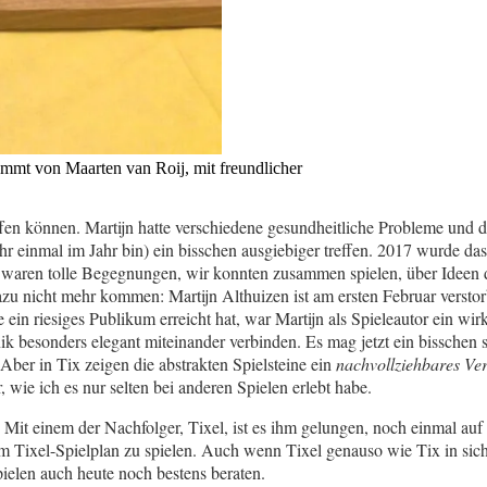
ammt von Maarten van Roij, mit freundlicher
effen können. Martijn hatte verschiedene gesundheitliche Probleme und 
hr einmal im Jahr bin) ein bisschen ausgiebiger treffen. 2017 wurde da
 waren tolle Begegnungen, wir konnten zusammen spielen, über Ideen di
nicht mehr kommen: Martijn Althuizen ist am ersten Februar verstorben.
in riesiges Publikum erreicht hat, war Martijn als Spieleautor ein wirkl
k besonders elegant miteinander verbinden. Es mag jetzt ein bisschen s
 Aber in Tix zeigen die abstrakten Spielsteine ein
nachvollziehbares Ve
 wie ich es nur selten bei anderen Spielen erlebt habe.
.
Mit einem der Nachfolger, Tixel, ist es ihm gelungen, noch einmal au
m Tixel-Spielplan zu spielen. Auch wenn Tixel genauso wie Tix in sich 
pielen auch heute noch bestens beraten.