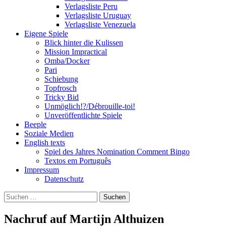
Verlagsliste Peru
Verlagsliste Uruguay
Verlagsliste Venezuela
Eigene Spiele
Blick hinter die Kulissen
Mission Impractical
Omba/Docker
Pari
Schiebung
Topfrosch
Tricky Bid
Unmöglich!?/Débrouille-toi!
Unveröffentlichte Spiele
Beeple
Soziale Medien
English texts
Spiel des Jahres Nomination Comment Bingo
Textos em Português
Impressum
Datenschutz
Suchen
nach:
Nachruf auf Martijn Althuizen