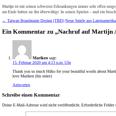
Martijn ist mit seinen schweren Erkrankungen immer sehr offen umgeg
am Ende haben sie ihn überwältigt. In seinen Spielen – und ein bissch
Beitragsnavigation
←
Taiwan Boardgame Design (TBD)
Neue Spiele aus Lateinamerika
Ein Kommentar zu „
Nachruf auf Martijn 
Mariken
sagt:
15. Februar 2020 um 4:13 p.m. Uhr
Thank you so much Hilko for your beautiful words about Marti
love Mariken (his sister)
Antworten
Schreibe einen Kommentar
Deine E-Mail-Adresse wird nicht veröffentlicht.
Erforderliche Felder 