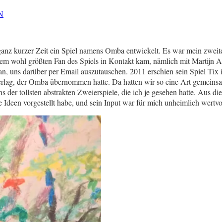
N
nz kurzer Zeit ein Spiel namens Omba entwickelt. Es war mein zweites 
em wohl größten Fan des Spiels in Kontakt kam, nämlich mit Martijn Al
n, uns darüber per Email auszutauschen. 2011 erschien sein Spiel Tix 
rlag, der Omba übernommen hatte. Da hatten wir so eine Art gemeinsam
er tollsten abstrakten Zweierspiele, die ich je gesehen hatte. Aus di
e Ideen vorgestellt habe, und sein Input war für mich unheimlich wertvo