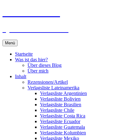
Zum
Du bist dran!
Inhalt
springen
Spiele aus aller Welt
Menü
Startseite
Was ist das hier?
Über dieses Blog
Über mich
Inhalt
Rezensionen/Artikel
Verlagsliste Lateinamerika
Verlagsliste Argentinien
Verlagsliste Bolivien
Verlagsliste Brasilien
Verlagsliste Chile
Verlagsliste Costa Rica
Verlagsliste Ecuador
Verlagsliste Guatemala
Verlagsliste Kolumbien
Verlagsliste Mexiko