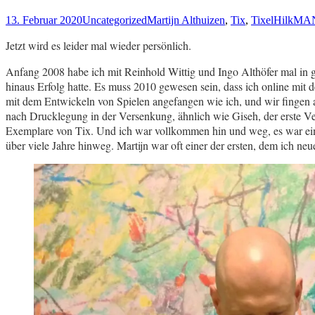
13. Februar 2020
Uncategorized
Martijn Althuizen
,
Tix
,
Tixel
HilkMA
Jetzt wird es leider mal wieder persönlich.
Anfang 2008 habe ich mit Reinhold Wittig und Ingo Althöfer mal in ga
hinaus Erfolg hatte.
Es muss 2010 gewesen sein, dass ich online mit d
mit dem Entwickeln von Spielen angefangen wie ich, und wir fingen a
nach Drucklegung in der Versenkung, ähnlich wie Giseh, der erste Ve
Exemplare von Tix. Und ich war vollkommen hin und weg, es war eins d
über viele Jahre hinweg. Martijn war oft einer der ersten, dem ich neu