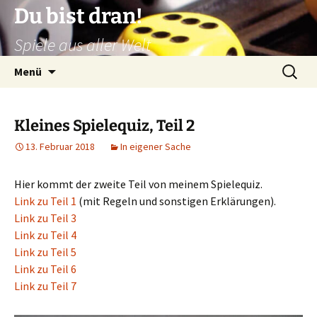
Zum
Du bist dran!
Inhalt
Spiele aus aller Welt
springen
Suchen
Menü
nach:
Kleines Spielequiz, Teil 2
13. Februar 2018
In eigener Sache
Hier kommt der zweite Teil von meinem Spielequiz.
Link zu Teil 1
(mit Regeln und sonstigen Erklärungen).
Link zu Teil 3
Link zu Teil 4
Link zu Teil 5
Link zu Teil 6
Link zu Teil 7