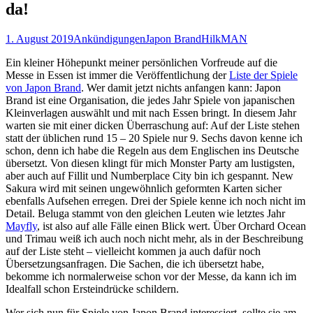
da!
1. August 2019
Ankündigungen
Japon Brand
HilkMAN
Ein kleiner Höhepunkt meiner persönlichen Vorfreude auf die
Messe in Essen ist immer die Veröffentlichung der
Liste der Spiele
von Japon Brand
. Wer damit jetzt nichts anfangen kann: Japon
Brand ist eine Organisation, die jedes Jahr Spiele von japanischen
Kleinverlagen auswählt und mit nach Essen bringt. In diesem Jahr
warten sie mit einer dicken Überraschung auf: Auf der Liste stehen
statt der üblichen rund 15 – 20 Spiele nur 9. Sechs davon kenne ich
schon, denn ich habe die Regeln aus dem Englischen ins Deutsche
übersetzt. Von diesen klingt für mich Monster Party am lustigsten,
aber auch auf Fillit und Numberplace City bin ich gespannt. New
Sakura wird mit seinen ungewöhnlich geformten Karten sicher
ebenfalls Aufsehen erregen. Drei der Spiele kenne ich noch nicht im
Detail. Beluga stammt von den gleichen Leuten wie letztes Jahr
Mayfly
, ist also auf alle Fälle einen Blick wert. Über Orchard Ocean
und Trimau weiß ich auch noch nicht mehr, als in der Beschreibung
auf der Liste steht – vielleicht kommen ja auch dafür noch
Übersetzungsanfragen. Die Sachen, die ich übersetzt habe,
bekomme ich normalerweise schon vor der Messe, da kann ich im
Idealfall schon Ersteindrücke schildern.
Wer sich nun für Spiele von Japon Brand interessiert, sollte sie am