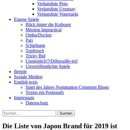
Verlagsliste Peru
Verlagsliste Uruguay
Verlagsliste Venezuela
Eigene Spiele
Blick hinter die Kulissen
Mission Impractical
Omba/Docker
Pari
Schiebung
Topfrosch
Tricky Bid
Unmöglich!?/Débrouille-toi!
Unveröffentlichte Spiele
Beeple
Soziale Medien
English texts
Spiel des Jahres Nomination Comment Bingo
Textos em Português
Impressum
Datenschutz
Suchen
nach:
Die Liste von Japon Brand für 2019 ist