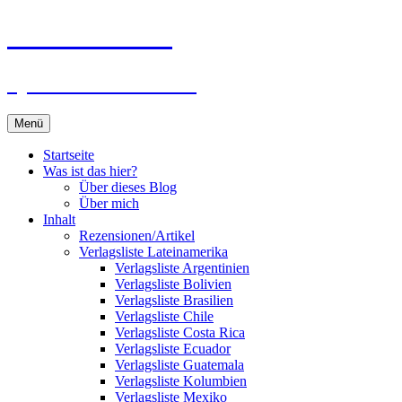
Zum
Du bist dran!
Inhalt
springen
Spiele aus aller Welt
Menü
Startseite
Was ist das hier?
Über dieses Blog
Über mich
Inhalt
Rezensionen/Artikel
Verlagsliste Lateinamerika
Verlagsliste Argentinien
Verlagsliste Bolivien
Verlagsliste Brasilien
Verlagsliste Chile
Verlagsliste Costa Rica
Verlagsliste Ecuador
Verlagsliste Guatemala
Verlagsliste Kolumbien
Verlagsliste Mexiko