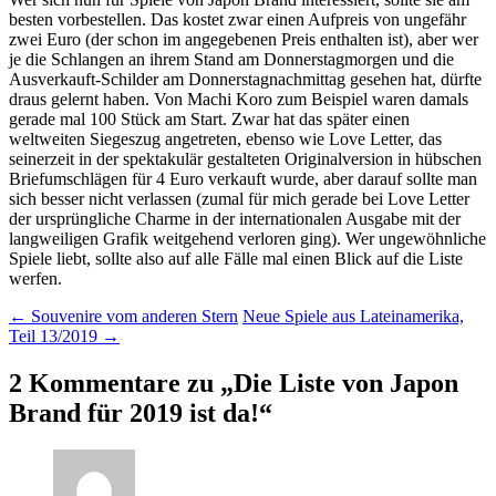
besten vorbestellen. Das kostet zwar einen Aufpreis von ungefähr
zwei Euro (der schon im angegebenen Preis enthalten ist), aber wer
je die Schlangen an ihrem Stand am Donnerstagmorgen und die
Ausverkauft-Schilder am Donnerstagnachmittag gesehen hat, dürfte
draus gelernt haben. Von Machi Koro zum Beispiel waren damals
gerade mal 100 Stück am Start. Zwar hat das später einen
weltweiten Siegeszug angetreten, ebenso wie Love Letter, das
seinerzeit in der spektakulär gestalteten Originalversion in hübschen
Briefumschlägen für 4 Euro verkauft wurde, aber darauf sollte man
sich besser nicht verlassen (zumal für mich gerade bei Love Letter
der ursprüngliche Charme in der internationalen Ausgabe mit der
langweiligen Grafik weitgehend verloren ging). Wer ungewöhnliche
Spiele liebt, sollte also auf alle Fälle mal einen Blick auf die Liste
werfen.
Beitragsnavigation
←
Souvenire vom anderen Stern
Neue Spiele aus Lateinamerika,
Teil 13/2019
→
2 Kommentare zu „
Die Liste von Japon
Brand für 2019 ist da!
“