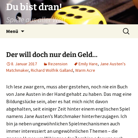
Zum
Du bist dran!
Inhalt
Spiele aus aller Welt
springen
Suchen
Menü
nach:
Der will doch nur dein Geld…
8. Januar 2017
Rezension
Emily Hare
,
Jane Austen's
Matchmaker
,
Richard Wolfrik Galland
,
Warm Acre
Ich lese zwar gern, muss aber gestehen, noch nie ein Buch
von Jane Austen in der Hand gehabt zu haben. Das mag eine
Bildungslücke sein, aber es hat mich nicht davon
abgehalten, seit einiger Zeit hinter einem englischen Spiel
namens Jane Austen’s Matchmaker hinterherzujagen. Ich
bin ja neben ungewöhnlichen Spielmechanismen auch
immer interessiert an ungewöhnlichen Themen – die