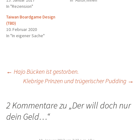
15. Januar 2017
In "Autor/innen"
In "Rezension"
Taiwan Boardgame Design
(TBD)
10. Februar 2020
In "In eigener Sache"
Beitragsnavigation
←
Hajo Bücken ist gestorben.
Klebrige Prinzen und trügerischer Pudding
→
2 Kommentare zu „
Der will doch nur
dein Geld…
“