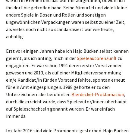
wie ich in Bremen und das war mir aufgefallen, obwohl ich
ihn dort nie getroffen habe. Seine Mimürfel und viele kleine
andere Spiele in Dosen und Rollen und sonstigen
ungewöhnlichen Verpackungen waren selbst zu einer Zeit,
als vieles noch nicht so standardisiert war wie heute,
auffällig.
Erst vor einigen Jahren habe ich Hajo Bücken selbst kennen
gelernt, als ich anfing, mich in der
Spieleautorenzunft
zu
engagieren. Er war schon 1991 deren erster Vorsitzender
gewesen und 2013, als auf einer Mitgliederversammlung
ein/e Kandidat/in für den Vorstand fehlte, spontan erneut
für ein Amt eingesprungen. 1988 gehörte er zu den
Unterzeichnern der berühmten
Bierdeckel-Proklamation
,
durch die erreicht wurde, dass Spieleautor/innen überhaupt
auf Spieleschachteln genannt wurden. Er war einfach
immer da.
Im Jahr 2016 sind viele Prominente gestorben. Hajo Bücken