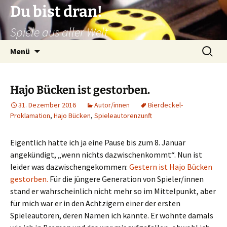
Zum
Du bist dran!
Inhalt
Spiele aus aller Welt
springen
Suchen
Menü
nach:
Hajo Bücken ist gestorben.
31. Dezember 2016
Autor/innen
Bierdeckel-
Proklamation
,
Hajo Bücken
,
Spieleautorenzunft
Eigentlich hatte ich ja eine Pause bis zum 8. Januar
angekündigt, „wenn nichts dazwischenkommt“. Nun ist
leider was dazwischengekommen:
Gestern ist Hajo Bücken
gestorben.
Für die jüngere Generation von Spieler/innen
stand er wahrscheinlich nicht mehr so im Mittelpunkt, aber
für mich war er in den Achtzigern einer der ersten
Spieleautoren, deren Namen ich kannte. Er wohnte damals