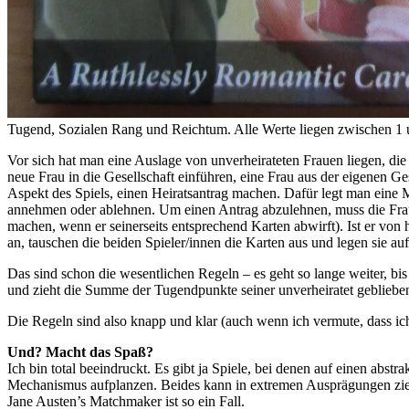
Tugend, Sozialen Rang und Reichtum. Alle Werte liegen zwischen 1 u
Vor sich hat man eine Auslage von unverheirateten Frauen liegen, die
neue Frau in die Gesellschaft einführen, eine Frau aus der eigenen Ges
Aspekt des Spiels, einen Heiratsantrag machen. Dafür legt man eine 
annehmen oder ablehnen. Um einen Antrag abzulehnen, muss die Frau s
machen, wenn er seinerseits entsprechend Karten abwirft). Ist er von h
an, tauschen die beiden Spieler/innen die Karten aus und legen sie au
Das sind schon die wesentlichen Regeln – es geht so lange weiter, b
und zieht die Summe der Tugendpunkte seiner unverheiratet gebliebe
Die Regeln sind also knapp und klar (auch wenn ich vermute, dass ich 
Und? Macht das Spaß?
Ich bin total beeindruckt. Es gibt ja Spiele, bei denen auf einen a
Mechanismus aufplanzen. Beides kann in extremen Ausprägungen ziemli
Jane Austen’s Matchmaker ist so ein Fall.