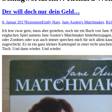
Der will doch nur dein Geld…
8. Januar 2017
Rezension
Emily Hare
,
Jane Austen's Matchmaker
,
Ric
Ich lese zwar gern, muss aber gestehen, noch nie ein Buch von Jane A
englischen Spiel namens Jane Austen’s Matchmaker hinterherzujage
oder Zombies oder was auch immer sprechen mich für sich allein kaum
zugeschickt. Es ist ein ganz kleines Kartenspiel in einer recht unsche
Tisch. Und dann wieder. Und wieder.