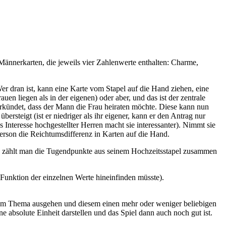
Männerkarten, die jeweils vier Zahlenwerte enthalten: Charme,
er dran ist, kann eine Karte vom Stapel auf die Hand ziehen, eine
uen liegen als in der eigenen) oder aber, und das ist der zentrale
erkündet, dass der Mann die Frau heiraten möchte. Diese kann nun
teigt (ist er niedriger als ihr eigener, kann er den Antrag nur
s Interesse hochgestellter Herren macht sie interessanter). Nimmt sie
Person die Reichtumsdifferenz in Karten auf die Hand.
ann zählt man die Tugendpunkte aus seinem Hochzeitsstapel zusammen
e Funktion der einzelnen Werte hineinfinden müsste).
r vom Thema ausgehen und diesem einen mehr oder weniger beliebigen
absolute Einheit darstellen und das Spiel dann auch noch gut ist.