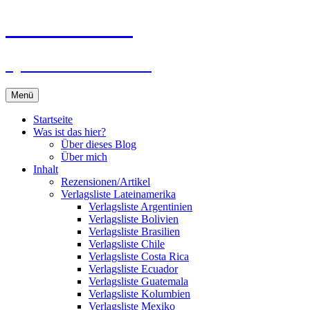
Zum
Du bist dran!
Inhalt
springen
Spiele aus aller Welt
Menü
Startseite
Was ist das hier?
Über dieses Blog
Über mich
Inhalt
Rezensionen/Artikel
Verlagsliste Lateinamerika
Verlagsliste Argentinien
Verlagsliste Bolivien
Verlagsliste Brasilien
Verlagsliste Chile
Verlagsliste Costa Rica
Verlagsliste Ecuador
Verlagsliste Guatemala
Verlagsliste Kolumbien
Verlagsliste Mexiko