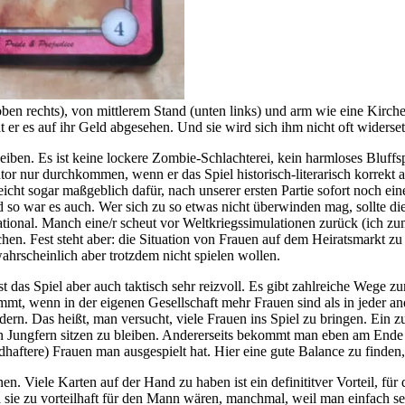
oben rechts), von mittlerem Stand (unten links) und arm wie eine Kirch
 er es auf ihr Geld abgesehen. Und sie wird sich ihm nicht oft wider
en. Es ist keine lockere Zombie-Schlachterei, kein harmloses Bluffsp
tor nur durchkommen, wenn er das Spiel historisch-literarisch korrekt
eicht sogar maßgeblich dafür, nach unserer ersten Partie sofort noch e
Und so war es auch. Wer sich zu so etwas nicht überwinden mag, sollte d
rational. Manch eine/r scheut vor Weltkriegssimulationen zurück (ich z
chen. Fest steht aber: die Situation von Frauen auf dem Heiratsmarkt zu
hrscheinlich aber trotzdem nicht spielen wollen.
 das Spiel aber auch taktisch sehr reizvoll. Es gibt zahlreiche Wege 
t, wenn in der eigenen Gesellschaft mehr Frauen sind als in jeder ander
ndern. Das heißt, man versucht, viele Frauen ins Spiel zu bringen. Ein 
en Jungfern sitzen zu bleiben. Andererseits bekommt man eben am Ende 
dhaftere) Frauen man ausgespielt hat. Hier eine gute Balance zu finden, 
. Viele Karten auf der Hand zu haben ist ein definititver Vorteil, für
sie zu vorteilhaft für den Mann wären, manchmal, weil man einfach sei