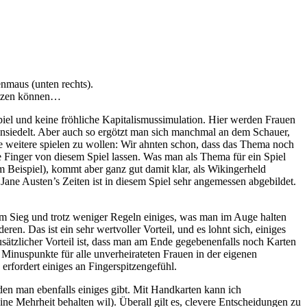
enmaus (unten rechts).
setzen können…
iel und keine fröhliche Kapitalismussimulation. Hier werden Frauen
 ansiedelt. Aber auch so ergötzt man sich manchmal an dem Schauer,
ine weitere spielen zu wollen: Wir ahnten schon, dass das Thema noch
ie Finger von diesem Spiel lassen. Was man als Thema für ein Spiel
um Beispiel), kommt aber ganz gut damit klar, als Wikingerheld
 Jane Austen’s Zeiten ist in diesem Spiel sehr angemessen abgebildet.
zum Sieg und trotz weniger Regeln einiges, was man im Auge halten
en. Das ist ein sehr wertvoller Vorteil, und es lohnt sich, einiges
zusätzlicher Vorteil ist, dass man am Ende gegebenenfalls noch Karten
Minuspunkte für alle unverheirateten Frauen in der eigenen
erfordert einiges an Fingerspitzengefühl.
 den man ebenfalls einiges gibt. Mit Handkarten kann ich
ne Mehrheit behalten wil). Überall gilt es, clevere Entscheidungen zu