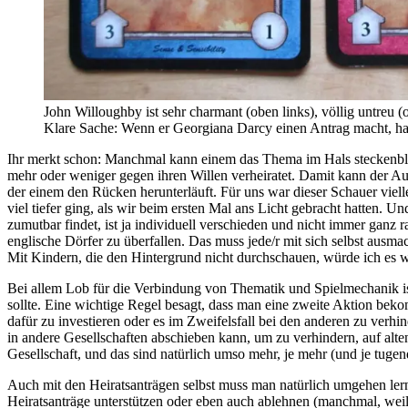
John Willoughby ist sehr charmant (oben links), völlig untreu (
Klare Sache: Wenn er Georgiana Darcy einen Antrag macht, hat
Ihr merkt schon: Manchmal kann einem das Thema im Hals steckenbleib
mehr oder weniger gegen ihren Willen verheiratet. Damit kann der Au
der einem den Rücken herunterläuft. Für uns war dieser Schauer viell
viel tiefer ging, als wir beim ersten Mal ans Licht gebracht hatten. 
zumutbar findet, ist ja individuell verschieden und nicht immer ganz 
englische Dörfer zu überfallen. Das muss jede/r mit sich selbst ausma
Mit Kindern, die den Hintergrund nicht durchschauen, würde ich es wa
Bei allem Lob für die Verbindung von Thematik und Spielmechanik ist
sollte. Eine wichtige Regel besagt, dass man eine zweite Aktion bekomm
dafür zu investieren oder es im Zweifelsfall bei den anderen zu verhi
in andere Gesellschaften abschieben kann, um zu verhindern, auf alt
Gesellschaft, und das sind natürlich umso mehr, je mehr (und je tugen
Auch mit den Heiratsanträgen selbst muss man natürlich umgehen lernen
Heiratsanträge unterstützen oder eben auch ablehnen (manchmal, weil 