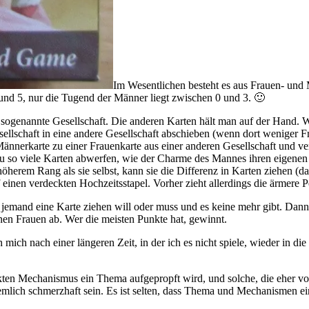
Im Wesentlichen besteht es aus Frauen- und 
nd 5, nur die Tugend der Männer liegt zwischen 0 und 3. 🙂
 sogenannte Gesellschaft. Die anderen Karten hält man auf der Hand. W
ellschaft in eine andere Gesellschaft abschieben (wenn dort weniger Fra
Männerkarte zu einer Frauenkarte aus einer anderen Gesellschaft und v
o viele Karten abwerfen, wie der Charme des Mannes ihren eigenen übers
öherem Rang als sie selbst, kann sie die Differenz in Karten ziehen (da
f einen verdeckten Hochzeitsstapel. Vorher zieht allerdings die ärmere 
is jemand eine Karte ziehen will oder muss und es keine mehr gibt. D
nen Frauen ab. Wer die meisten Punkte hat, gewinnt.
mich nach einer längeren Zeit, in der ich es nicht spiele, wieder in di
bstrakten Mechanismus ein Thema aufgepropft wird, und solche, die ehe
ch schmerzhaft sein. Es ist selten, dass Thema und Mechanismen eine 