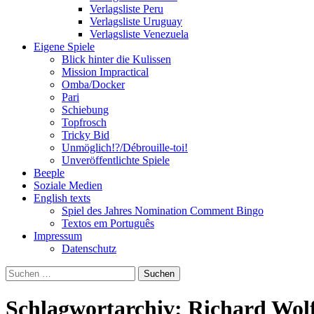
Verlagsliste Peru
Verlagsliste Uruguay
Verlagsliste Venezuela
Eigene Spiele
Blick hinter die Kulissen
Mission Impractical
Omba/Docker
Pari
Schiebung
Topfrosch
Tricky Bid
Unmöglich!?/Débrouille-toi!
Unveröffentlichte Spiele
Beeple
Soziale Medien
English texts
Spiel des Jahres Nomination Comment Bingo
Textos em Português
Impressum
Datenschutz
Suchen
nach:
Schlagwortarchiv: Richard Wol