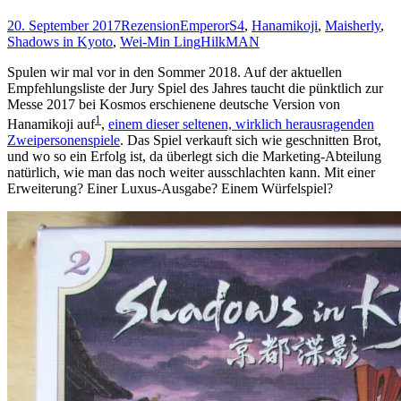
20. September 2017
Rezension
EmperorS4
,
Hanamikoji
,
Maisherly
,
Shadows in Kyoto
,
Wei-Min Ling
HilkMAN
Spulen wir mal vor in den Sommer 2018. Auf der aktuellen
Empfehlungsliste der Jury Spiel des Jahres taucht die pünktlich zur
Messe 2017 bei Kosmos erschienene deutsche Version von
1
Hanamikoji auf
,
einem dieser seltenen, wirklich herausragenden
Zweipersonenspiele
. Das Spiel verkauft sich wie geschnitten Brot,
und wo so ein Erfolg ist, da überlegt sich die Marketing-Abteilung
natürlich, wie man das noch weiter ausschlachten kann. Mit einer
Erweiterung? Einer Luxus-Ausgabe? Einem Würfelspiel?