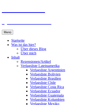
Zum
Du bist dran!
Inhalt
springen
Spiele aus aller Welt
Menü
Startseite
Was ist das hier?
Über dieses Blog
Über mich
Inhalt
Rezensionen/Artikel
Verlagsliste Lateinamerika
Verlagsliste Argentinien
Verlagsliste Bolivien
Verlagsliste Brasilien
Verlagsliste Chile
Verlagsliste Costa Rica
Verlagsliste Ecuador
Verlagsliste Guatemala
Verlagsliste Kolumbien
Verlagsliste Mexiko