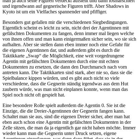
man ja auch seine Figuren verdeckt aufstellt und dann losmarschiert
und irgendwann auf gegnerische Figuren trifft. Aber Shadows in
Kyoto ist um ein Vielfaches spannender und pfiffiger.
Besonders gut gefallen mir die verschiedenen Siegbedingungen.
Eigentlich scheint es leicht zu sein, nicht drei der Agentinnen mit
gefälschten Dokumenten zu fangen, denn immer mal liegen welche
von ihnen offen und man kann einigermaßen sicher sein, wo sie sich
aufhalten. Aber sie stellen dann eben immer noch eine Gefahr für
die eigenen Agentinnen dar, und außerdem gibt es durch die
Taktikkarte „Swap“ die Möglichkeit, eine weit vorgedrungene
Agentin mit gefälschten Dokumenten durch eine mit echten
Dokumenten zu ersetzen, die dann den Durchmarsch nach vorn
antreten kann. Die Taktikkarten sind stark, aber nie so, dass sie die
Spielbalance kippen würden, und es gibt auch nicht so viele
verschiedene, dass die Gegnerin ständig irgendwas aus dem Hut
zaubern würde, was man nicht einplanen konnte, wenn man das
Spiel noch nicht oft gespielt hat.
Eine besondere Rolle spielt außerdem die Agentin 0. Sie ist die
Einzige, die die Dreier-Agentinnen der Gegnerin fangen kann.
Schaltet man sie aus, sind die eigenen Dreier sicher, aber man hat
eben auch schon eine Agentin mit gefälschten Dokumenten in der
Zelle sitzen, die man da ja eigentlich gar nicht haben möchte. Immer
wieder kann man die Gegnerin unter Druck setzen, eigene
Agentinnen einzufangen, was dann dazu führt, dass sie in der