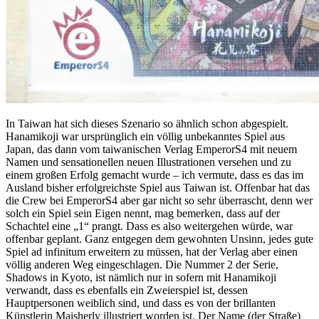
In Taiwan hat sich dieses Szenario so ähnlich schon abgespielt.
Hanamikoji war ursprünglich ein völlig unbekanntes Spiel aus
Japan, das dann vom taiwanischen Verlag EmperorS4 mit neuem
Namen und sensationellen neuen Illustrationen versehen und zu
einem großen Erfolg gemacht wurde – ich vermute, dass es das im
Ausland bisher erfolgreichste Spiel aus Taiwan ist. Offenbar hat das
die Crew bei EmperorS4 aber gar nicht so sehr überrascht, denn wer
solch ein Spiel sein Eigen nennt, mag bemerken, dass auf der
Schachtel eine „1“ prangt. Dass es also weitergehen würde, war
offenbar geplant. Ganz entgegen dem gewohnten Unsinn, jedes gute
Spiel ad infinitum erweitern zu müssen, hat der Verlag aber einen
völlig anderen Weg eingeschlagen. Die Nummer 2 der Serie,
Shadows in Kyoto, ist nämlich nur in sofern mit Hanamikoji
verwandt, dass es ebenfalls ein Zweierspiel ist, dessen
Hauptpersonen weiblich sind, und dass es von der brillanten
Künstlerin Maisherly illustriert worden ist. Der Name (der Straße)