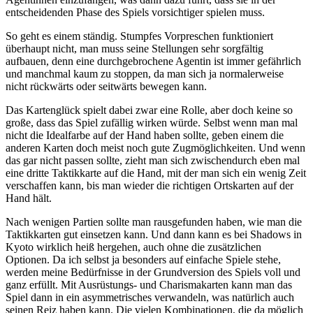
entscheidenden Phase des Spiels vorsichtiger spielen muss.
So geht es einem ständig. Stumpfes Vorpreschen funktioniert
überhaupt nicht, man muss seine Stellungen sehr sorgfältig
aufbauen, denn eine durchgebrochene Agentin ist immer gefährlich
und manchmal kaum zu stoppen, da man sich ja normalerweise
nicht rückwärts oder seitwärts bewegen kann.
Das Kartenglück spielt dabei zwar eine Rolle, aber doch keine so
große, dass das Spiel zufällig wirken würde. Selbst wenn man mal
nicht die Idealfarbe auf der Hand haben sollte, geben einem die
anderen Karten doch meist noch gute Zugmöglichkeiten. Und wenn
das gar nicht passen sollte, zieht man sich zwischendurch eben mal
eine dritte Taktikkarte auf die Hand, mit der man sich ein wenig Zeit
verschaffen kann, bis man wieder die richtigen Ortskarten auf der
Hand hält.
Nach wenigen Partien sollte man rausgefunden haben, wie man die
Taktikkarten gut einsetzen kann. Und dann kann es bei Shadows in
Kyoto wirklich heiß hergehen, auch ohne die zusätzlichen
Optionen. Da ich selbst ja besonders auf einfache Spiele stehe,
werden meine Bedürfnisse in der Grundversion des Spiels voll und
ganz erfüllt. Mit Ausrüstungs- und Charismakarten kann man das
Spiel dann in ein asymmetrisches verwandeln, was natürlich auch
seinen Reiz haben kann. Die vielen Kombinationen, die da möglich