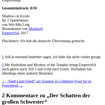
Empfehlung!
Gesamteindruck: 8/10
Shadows in Kyoto
für 2 Spielerinnen
von Wei-Min Ling
Illustrationen von
Maisherly
EmperorS4
, 2017
Disclaimer: Ich hab die deutsche Übersetzung gemacht.
1
Soll ja niemand hinterher sagen, ich hätte das nicht vorher gesagt.
2
Mit Herbalism und Mystery of the Temples bringt EmperorS4
auch gleich noch Teil 3 und 4 mit nach Essen. Herbalism hat
allerdings einen anderen Illustrator.
Beitragsnavigation
←
„Stadt Land Spielt“ am Sonntag in Göttingen
Frust for’m
Feierabend
→
2 Kommentare zu „
Der Schatten der
großen Schwester
“