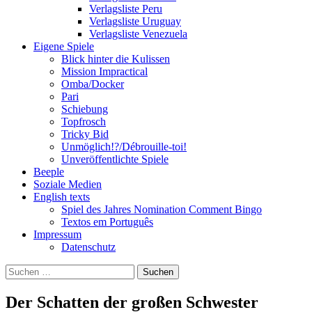
Verlagsliste Peru
Verlagsliste Uruguay
Verlagsliste Venezuela
Eigene Spiele
Blick hinter die Kulissen
Mission Impractical
Omba/Docker
Pari
Schiebung
Topfrosch
Tricky Bid
Unmöglich!?/Débrouille-toi!
Unveröffentlichte Spiele
Beeple
Soziale Medien
English texts
Spiel des Jahres Nomination Comment Bingo
Textos em Português
Impressum
Datenschutz
Suchen
nach:
Der Schatten der großen Schwester