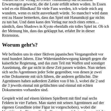
Erwartungen geweckt, die die Leute erfüllt sehen wollen. In Essen
wird es ein Blindkauf für viele Fans werden, ich würde mich arg
wundern, wenn es nicht ausverkauft würde. So manche/r wird dann
erst zu Hause bemerken, dass das Spiel mit Hanamikoji gar nichts
zu tun hat. Und dann kann den Verlag nur noch eines retten…
nämlich, dass Shadows in Kyoto ebenfalls ein tolles Spiel ist. Ob ich
der Meinung bin, dass das geklappt hat, erfahrt Ihr in dieser
Rezension.
Worum geht’s?
Wir befinden uns in einer fiktiven japanischen Vergangenheit vor
rund hundert Jahren. Eine Widerstandsbewegung kämpft gegen die
kaiserliche Regierung, und das zum Teil mit Waffen und sonstiger
Ausrüstung, die gar nicht in diese Zeit passen würden. Nun stehen
sich sechs Agentinnen jeder Seite gegenüber, von denen je zwei
echte Dokumente mit sich führen, die anderen gefälschte. Die
Agentinnen haben außerdem Zahlen von 0 bis 3, wobei die 2 und
die 3 jeweils einmal mit gefälschten und einmal mit echten
Dokumenten vorhanden sind.
Gespielt wird auf einem kleinen Spielbrett mit fünf mal sechs
Feldern in vier Farben. Man startet mit seinen Agentinnen auf der
eigenen Grundlinie (eine Figur ist vorgeschoben), wobei die