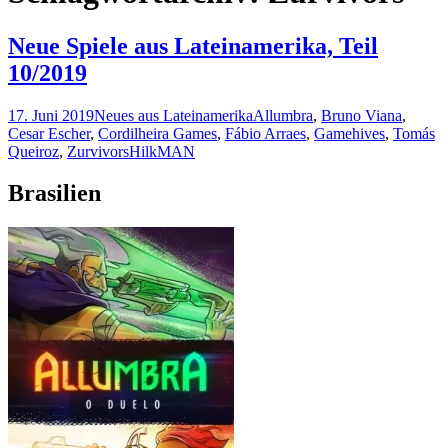
Neue Spiele aus Lateinamerika, Teil
10/2019
17. Juni 2019
Neues aus Lateinamerika
Allumbra
,
Bruno Viana
,
Cesar Escher
,
Cordilheira Games
,
Fábio Arraes
,
Gamehives
,
Tomás
Queiroz
,
Zurvivors
HilkMAN
Brasilien