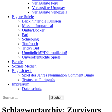
Verlagsliste Peru
Verlagsliste Uruguay
Verlagsliste Venezuela
Eigene Spiele
Blick hinter die Kulissen
Mission Impractical
Omba/Docker
Pari
Schiebung
Topfrosch
Tricky Bid
Unmöglich!?/Débrouille-toi!
Unveröffentlichte Spiele
Beeple
Soziale Medien
English texts
Spiel des Jahres Nomination Comment Bingo
Textos em Português
Impressum
Datenschutz
Suchen
nach:
Schlagwortarchiv: Zurvivors