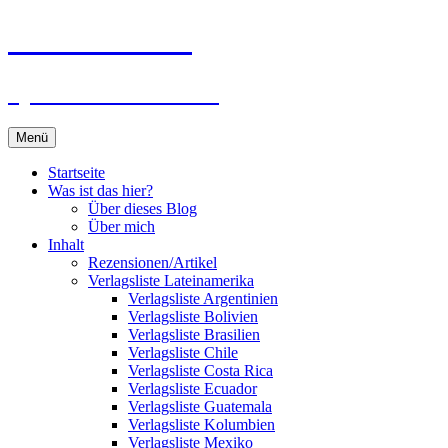
Zum
Du bist dran!
Inhalt
springen
Spiele aus aller Welt
Menü
Startseite
Was ist das hier?
Über dieses Blog
Über mich
Inhalt
Rezensionen/Artikel
Verlagsliste Lateinamerika
Verlagsliste Argentinien
Verlagsliste Bolivien
Verlagsliste Brasilien
Verlagsliste Chile
Verlagsliste Costa Rica
Verlagsliste Ecuador
Verlagsliste Guatemala
Verlagsliste Kolumbien
Verlagsliste Mexiko