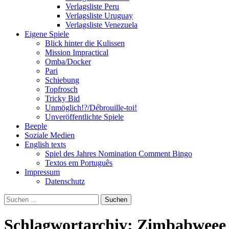
Verlagsliste Peru
Verlagsliste Uruguay
Verlagsliste Venezuela
Eigene Spiele
Blick hinter die Kulissen
Mission Impractical
Omba/Docker
Pari
Schiebung
Topfrosch
Tricky Bid
Unmöglich!?/Débrouille-toi!
Unveröffentlichte Spiele
Beeple
Soziale Medien
English texts
Spiel des Jahres Nomination Comment Bingo
Textos em Português
Impressum
Datenschutz
Suchen
nach:
Schlagwortarchiv: Zimbabweee 