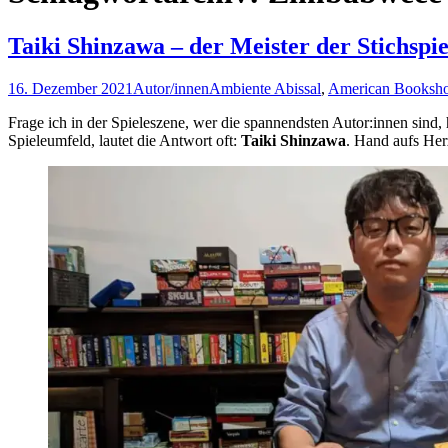
Taiki Shinzawa – der Meister der Stichspie
16. Dezember 2021
Autor/innen
Ambiente Abissal
,
American Booksh
Frage ich in der Spieleszene, wer die spannendsten Autor:innen sind
Spieleumfeld, lautet die Antwort oft:
Taiki Shinzawa
. Hand aufs Her