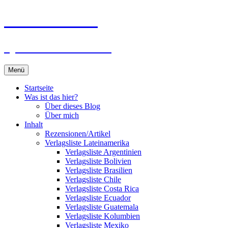
Zum
Du bist dran!
Inhalt
springen
Spiele aus aller Welt
Menü
Startseite
Was ist das hier?
Über dieses Blog
Über mich
Inhalt
Rezensionen/Artikel
Verlagsliste Lateinamerika
Verlagsliste Argentinien
Verlagsliste Bolivien
Verlagsliste Brasilien
Verlagsliste Chile
Verlagsliste Costa Rica
Verlagsliste Ecuador
Verlagsliste Guatemala
Verlagsliste Kolumbien
Verlagsliste Mexiko