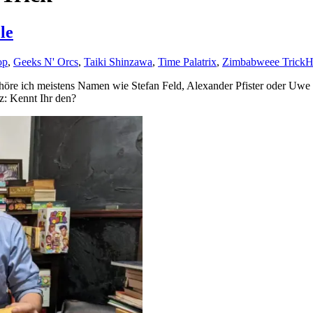
le
op
,
Geeks N' Orcs
,
Taiki Shinzawa
,
Time Palatrix
,
Zimbabweee Trick
H
, höre ich meistens Namen wie Stefan Feld, Alexander Pfister oder Uwe
z: Kennt Ihr den?