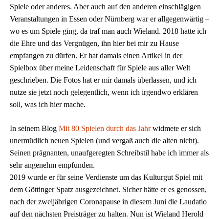
Spiele oder anderes. Aber auch auf den anderen einschlägigen
Veranstaltungen in Essen oder Nürnberg war er allgegenwärtig –
wo es um Spiele ging, da traf man auch Wieland
.
2018 hatte ich
die Ehre und das Vergnügen, ihn hier bei mir zu Hause
empfangen zu
dürfen
. Er hat damals einen Artikel in der
Spielbox über meine Leidenschaft für Spiele aus aller Welt
ge
schrieben
. Die Fotos hat er mir damals überlassen, und ich
nutze sie jetzt noch gelegentlich, wenn ich irgendwo erklären
soll, was ich hier mache.
In seinem Blog
Mit 80 Spielen durch das Jahr
widmete er sich
unermüdlich neuen Spielen (und vergaß auch die alten nicht).
Seinen prägnanten, unaufgeregten Schreibstil habe ich
immer
als
sehr angenehm empfunden.
2019 wurde er für seine Verdienste um das Kulturgut Spiel mit
dem Göttinger Spatz ausgezeichnet.
Sicher hätte er es genossen,
nach der zweijährigen Coronapause
in diesem Juni
die Laudatio
auf den nächsten Preisträger zu halten.
Nun ist Wieland Herold