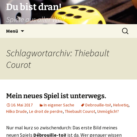
Zum
Du bist dran!
Inhalt
Spiele aus aller Welt
springen
Suchen
Menü
nach:
Schlagwortarchiv: Thiebault
Courot
Mein neues Spiel ist unterwegs.
16. Mai 2017
In eigener Sache
Debrouille-toi!
,
Helvetiq
,
Hilko Drude
,
Le droit de perdre
,
Thiebault Courot
,
Unmöglich!?
Nur mal kurz so zwischendurch: Das erste Bild meines
neuen Spiels
Débrouille-toi!
ist da. Wer genauer wissen