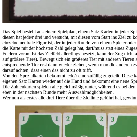
Das Spiel besteht aus einem Spielplan, einem Satz Karten in jeder Sp
diesen hat jede/r drei und versucht, mit diesen vom Start ins Ziel z
einzelne neutrale Figur ist, der in jeder Runde von einem Spieler ode
die Karte mit der höchsten Zahl gelegt hat, darf/muss statt eines Zu
Feldern voran. Ist das Zielfeld allerdings besetzt, kann der Zug nicht
auf größere Tiere). Bewegt sich ein größeres Tier mit anderen Tieren
entsprechende Tier erst dann wieder ziehen, wenn man die anderen zwi
darauf achten, dass einen das nicht zu oft trifft.
Von den Spezialkarten bekommt jede/r eine zufällig zugeteilt. Diese 
eigenen Satz Karten wieder auf die Hand und bekommt eine neue Spez
Die Zahlenkarten spielen alle gleichmäßig runter, während es bei den
eben in der nächsten Runde mehr Auswahlmöglichkeiten.
Wer nun als erstes alle drei Tiere über die Ziellinie geführt hat, gewinn