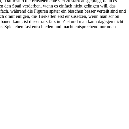
 Dafür sind die Frustelemente viel zu stark ausgeprägt, denn es
 den Spaß verderben, wenn es einfach nicht gelingen will, das
fach, während die Figuren später ein bisschen besser verteilt sind und
h drauf einigen, die Tierkarten erst einzusetzen, wenn man schon
bauen kann, ist dieser ratz-fatz im Ziel und man kann dagegen nicht
das Spiel eben fast entschieden und macht entsprechend nur noch