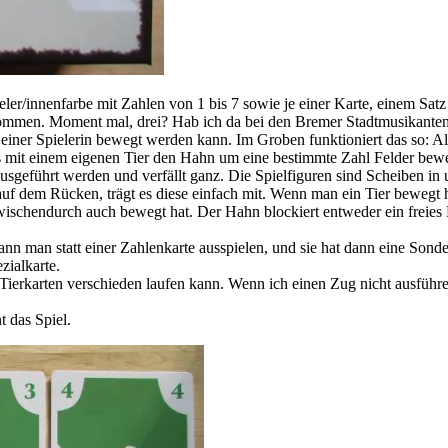
ieler/innenfarbe mit Zahlen von 1 bis 7 sowie je einer Karte, einem Sat
u kommen. Moment mal, drei? Hab ich da bei den Bremer Stadtmusikanten
r einer Spielerin bewegt werden kann. Im Groben funktioniert das so: A
ges mit einem eigenen Tier den Hahn um eine bestimmte Zahl Felder beweg
 ausgeführt werden und verfällt ganz. Die Spielfiguren sind Scheiben in
 auf dem Rücken, trägt es diese einfach mit. Wenn man ein Tier bewegt 
schendurch auch bewegt hat. Der Hahn blockiert entweder ein freies Fel
kann man statt einer Zahlenkarte ausspielen, und sie hat dann eine Son
ialkarte.
 Tierkarten verschieden laufen kann. Wenn ich einen Zug nicht ausführe
t das Spiel.