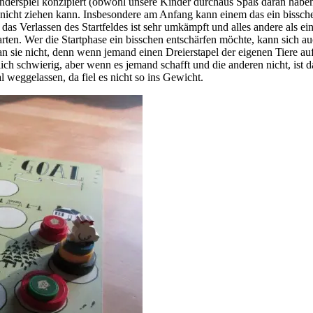
derspiel konzipiert (obwohl unsere Kinder durchaus Spaß daran haben).
cht ziehen kann. Insbesondere am Anfang kann einem das ein bisschen
das Verlassen des Startfeldes ist sehr umkämpft und alles andere als ein
ten. Wer die Startphase ein bisschen entschärfen möchte, kann sich auc
 sie nicht, denn wenn jemand einen Dreierstapel der eigenen Tiere auf
ch schwierig, aber wenn es jemand schafft und die anderen nicht, ist 
weggelassen, da fiel es nicht so ins Gewicht.