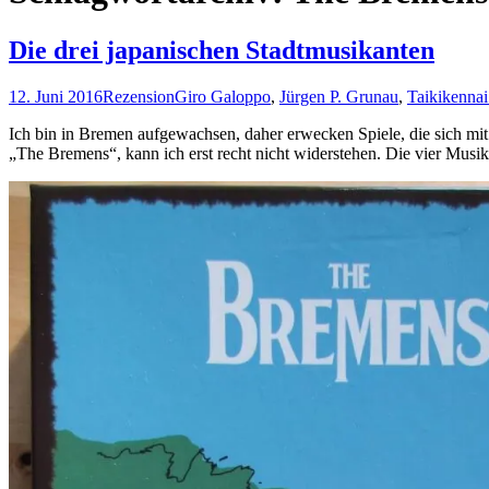
Die drei japanischen Stadtmusikanten
12. Juni 2016
Rezension
Giro Galoppo
,
Jürgen P. Grunau
,
Taikikenna
Ich bin in Bremen aufgewachsen, daher erwecken Spiele, die sich mi
„The Bremens“, kann ich erst recht nicht widerstehen. Die vier Musiker