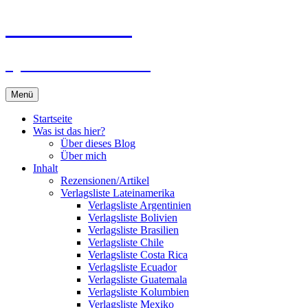
Zum
Du bist dran!
Inhalt
springen
Spiele aus aller Welt
Menü
Startseite
Was ist das hier?
Über dieses Blog
Über mich
Inhalt
Rezensionen/Artikel
Verlagsliste Lateinamerika
Verlagsliste Argentinien
Verlagsliste Bolivien
Verlagsliste Brasilien
Verlagsliste Chile
Verlagsliste Costa Rica
Verlagsliste Ecuador
Verlagsliste Guatemala
Verlagsliste Kolumbien
Verlagsliste Mexiko