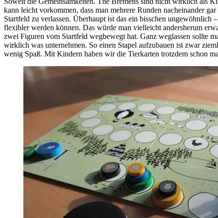
Soweit die Gemeinsamkeiten. The Bremens sind nicht wirklich als Kin
kann leicht vorkommen, dass man mehrere Runden nacheinander gar ni
Startfeld zu verlassen. Überhaupt ist das ein bisschen ungewöhnlich – 
flexibler werden können. Das würde man vielleicht andersherum erwar
zwei Figuren vom Startfeld wegbewegt hat. Ganz weglassen sollte man
wirklich was unternehmen. So einen Stapel aufzubauen ist zwar ziemli
wenig Spaß. Mit Kindern haben wir die Tierkarten trotzdem schon mal 