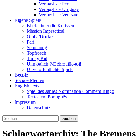
Verlagsliste Peru
Verlagsliste Uruguay
Verlagsliste Venezuela
Eigene Spiele
Blick hinter die Kulissen
Mission Impractical
Omba/Docker
Pari
Schiebung
Topfrosch
Tricky Bid
Unmöglich!?/Débrouille-toi!
Unveröffentlichte Spiele
Beeple
Soziale Medien
English texts
Spiel des Jahres Nomination Comment Bingo
Textos em Português
Impressum
Datenschutz
Suchen
nach:
Schlagwortarchiv: The Bremens