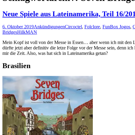
Neue Spiele aus Lateinamerika, Teil 16/20
6. Oktober 2019
Ankündigungen
Circoctel
,
Folclore
,
FunBox Jogos
,
G
Bridges
HilkMAN
Mein Kopf ist voll von der Messe in Essen… aber wenn ich mit den L
dürfte jetzt aber definitiv die letze Folge vor der Messe sein, denn 
mir die Zeit. Also, was hat sich in Lateinamerika getan?
Brasilien