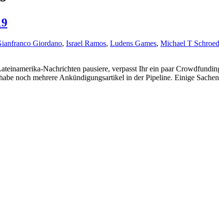
19
ianfranco Giordano
,
Israel Ramos
,
Ludens Games
,
Michael T Schroed
ateinamerika-Nachrichten pausiere, verpasst Ihr ein paar Crowdfundin
ich habe noch mehrere Ankündigungsartikel in der Pipeline. Einige Sache