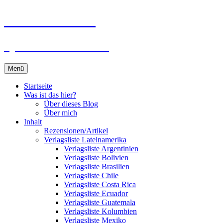
Zum
Du bist dran!
Inhalt
springen
Spiele aus aller Welt
Menü
Startseite
Was ist das hier?
Über dieses Blog
Über mich
Inhalt
Rezensionen/Artikel
Verlagsliste Lateinamerika
Verlagsliste Argentinien
Verlagsliste Bolivien
Verlagsliste Brasilien
Verlagsliste Chile
Verlagsliste Costa Rica
Verlagsliste Ecuador
Verlagsliste Guatemala
Verlagsliste Kolumbien
Verlagsliste Mexiko