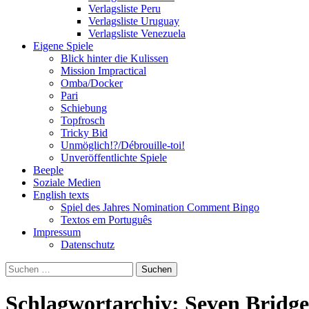
Verlagsliste Peru
Verlagsliste Uruguay
Verlagsliste Venezuela
Eigene Spiele
Blick hinter die Kulissen
Mission Impractical
Omba/Docker
Pari
Schiebung
Topfrosch
Tricky Bid
Unmöglich!?/Débrouille-toi!
Unveröffentlichte Spiele
Beeple
Soziale Medien
English texts
Spiel des Jahres Nomination Comment Bingo
Textos em Português
Impressum
Datenschutz
Suchen
nach:
Schlagwortarchiv: Seven Bridge