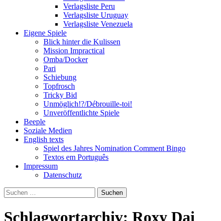
Verlagsliste Peru
Verlagsliste Uruguay
Verlagsliste Venezuela
Eigene Spiele
Blick hinter die Kulissen
Mission Impractical
Omba/Docker
Pari
Schiebung
Topfrosch
Tricky Bid
Unmöglich!?/Débrouille-toi!
Unveröffentlichte Spiele
Beeple
Soziale Medien
English texts
Spiel des Jahres Nomination Comment Bingo
Textos em Português
Impressum
Datenschutz
Suchen
nach:
Schlagwortarchiv: Roxy Dai