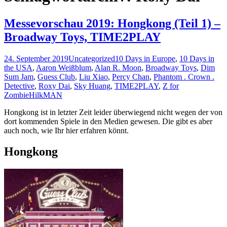
Messevorschau 2019: Hongkong (Teil 1) –
Broadway Toys, TIME2PLAY
24. September 2019
Uncategorized
10 Days in Europe
,
10 Days in
the USA
,
Aaron Weißblum
,
Alan R. Moon
,
Broadway Toys
,
Dim
Sum Jam
,
Guess Club
,
Liu Xiao
,
Percy Chan
,
Phantom . Crown .
Detective
,
Roxy Dai
,
Sky Huang
,
TIME2PLAY
,
Z for
Zombie
HilkMAN
Hongkong ist in letzter Zeit leider überwiegend nicht wegen der von
dort kommenden Spiele in den Medien gewesen. Die gibt es aber
auch noch, wie Ihr hier erfahren könnt.
Hongkong