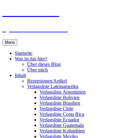
Zum
Du bist dran!
Inhalt
springen
Spiele aus aller Welt
Menü
Startseite
Was ist das hier?
Über dieses Blog
Über mich
Inhalt
Rezensionen/Artikel
Verlagsliste Lateinamerika
Verlagsliste Argentinien
Verlagsliste Bolivien
Verlagsliste Brasilien
Verlagsliste Chile
Verlagsliste Costa Rica
Verlagsliste Ecuador
Verlagsliste Guatemala
Verlagsliste Kolumbien
Verlagsliste Mexiko