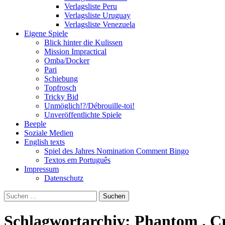
Verlagsliste Peru
Verlagsliste Uruguay
Verlagsliste Venezuela
Eigene Spiele
Blick hinter die Kulissen
Mission Impractical
Omba/Docker
Pari
Schiebung
Topfrosch
Tricky Bid
Unmöglich!?/Débrouille-toi!
Unveröffentlichte Spiele
Beeple
Soziale Medien
English texts
Spiel des Jahres Nomination Comment Bingo
Textos em Português
Impressum
Datenschutz
Suchen
nach:
Schlagwortarchiv: Phantom . Cr