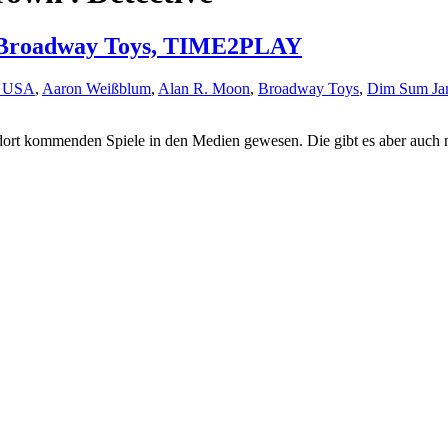
 – Broadway Toys, TIME2PLAY
e USA
,
Aaron Weißblum
,
Alan R. Moon
,
Broadway Toys
,
Dim Sum J
 dort kommenden Spiele in den Medien gewesen. Die gibt es aber auch n