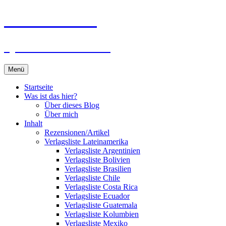
Zum
Du bist dran!
Inhalt
springen
Spiele aus aller Welt
Menü
Startseite
Was ist das hier?
Über dieses Blog
Über mich
Inhalt
Rezensionen/Artikel
Verlagsliste Lateinamerika
Verlagsliste Argentinien
Verlagsliste Bolivien
Verlagsliste Brasilien
Verlagsliste Chile
Verlagsliste Costa Rica
Verlagsliste Ecuador
Verlagsliste Guatemala
Verlagsliste Kolumbien
Verlagsliste Mexiko