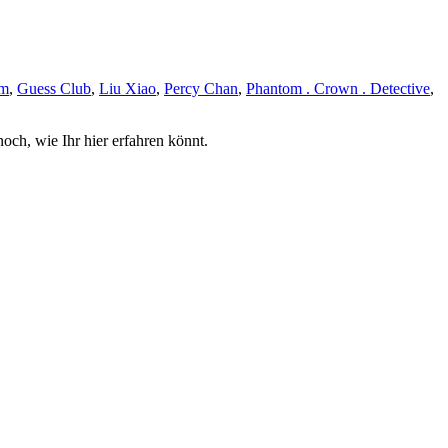
am
,
Guess Club
,
Liu Xiao
,
Percy Chan
,
Phantom . Crown . Detective
,
och, wie Ihr hier erfahren könnt.