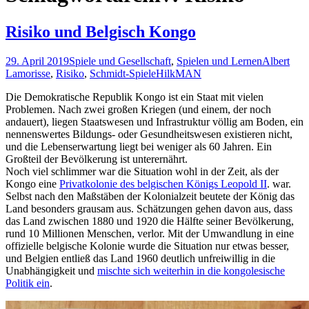
Risiko und Belgisch Kongo
29. April 2019
Spiele und Gesellschaft
,
Spielen und Lernen
Albert
Lamorisse
,
Risiko
,
Schmidt-Spiele
HilkMAN
Die Demokratische Republik Kongo ist ein Staat mit vielen
Problemen. Nach zwei großen Kriegen (und einem, der noch
andauert), liegen Staatswesen und Infrastruktur völlig am Boden, ein
nennenswertes Bildungs- oder Gesundheitswesen existieren nicht,
und die Lebenserwartung liegt bei weniger als 60 Jahren. Ein
Großteil der Bevölkerung ist unterernährt.
Noch viel schlimmer war die Situation wohl in der Zeit, als der
Kongo eine
Privatkolonie des belgischen Königs Leopold II
. war.
Selbst nach den Maßstäben der Kolonialzeit beutete der König das
Land besonders grausam aus. Schätzungen gehen davon aus, dass
das Land zwischen 1880 und 1920 die Hälfte seiner Bevölkerung,
rund 10 Millionen Menschen, verlor. Mit der Umwandlung in eine
offizielle belgische Kolonie wurde die Situation nur etwas besser,
und Belgien entließ das Land 1960 deutlich unfreiwillig in die
Unabhängigkeit und
mischte sich weiterhin in die kongolesische
Politik ein
.