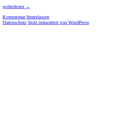
Risiko
weiterlesen
→
und
Kommentar hinterlassen
Belgisch
Datenschutz
Stolz präsentiert von WordPress
Kongo