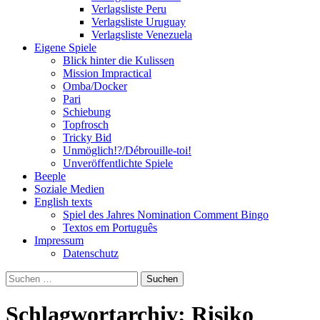
Verlagsliste Peru
Verlagsliste Uruguay
Verlagsliste Venezuela
Eigene Spiele
Blick hinter die Kulissen
Mission Impractical
Omba/Docker
Pari
Schiebung
Topfrosch
Tricky Bid
Unmöglich!?/Débrouille-toi!
Unveröffentlichte Spiele
Beeple
Soziale Medien
English texts
Spiel des Jahres Nomination Comment Bingo
Textos em Português
Impressum
Datenschutz
Suchen
nach:
Schlagwortarchiv: Risiko