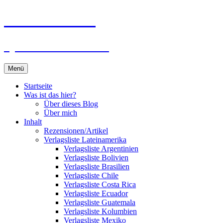
Zum
Du bist dran!
Inhalt
springen
Spiele aus aller Welt
Menü
Startseite
Was ist das hier?
Über dieses Blog
Über mich
Inhalt
Rezensionen/Artikel
Verlagsliste Lateinamerika
Verlagsliste Argentinien
Verlagsliste Bolivien
Verlagsliste Brasilien
Verlagsliste Chile
Verlagsliste Costa Rica
Verlagsliste Ecuador
Verlagsliste Guatemala
Verlagsliste Kolumbien
Verlagsliste Mexiko