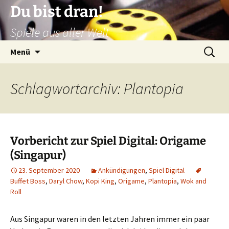
Zum
Du bist dran!
Inhalt
Spiele aus aller Welt
springen
Suchen
Menü
nach:
Schlagwortarchiv: Plantopia
Vorbericht zur Spiel Digital: Origame
(Singapur)
23. September 2020
Ankündigungen
,
Spiel Digital
Buffet Boss
,
Daryl Chow
,
Kopi King
,
Origame
,
Plantopia
,
Wok and
Roll
Aus Singapur waren in den letzten Jahren immer ein paar