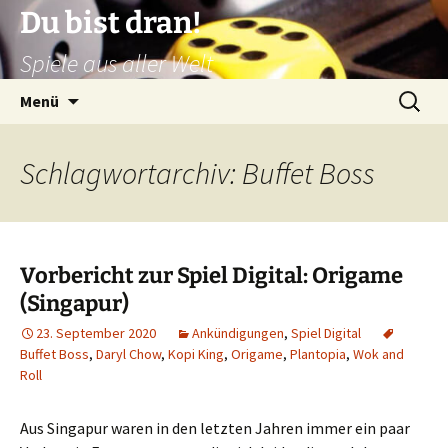
Zum
Du bist dran!
Inhalt
Spiele aus aller Welt
springen
Suchen
Menü
nach:
Schlagwortarchiv: Buffet Boss
Vorbericht zur Spiel Digital: Origame
(Singapur)
23. September 2020
Ankündigungen
,
Spiel Digital
Buffet Boss
,
Daryl Chow
,
Kopi King
,
Origame
,
Plantopia
,
Wok and
Roll
Aus Singapur waren in den letzten Jahren immer ein paar